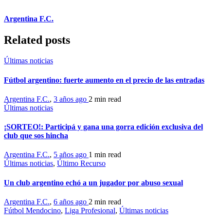
Argentina F.C.
Related posts
Últimas noticias
Fútbol argentino: fuerte aumento en el precio de las entradas
Argentina F.C.
,
3 años ago
2 min
read
Últimas noticias
¡SORTEO!: Participá y gana una gorra edición exclusiva del
club que sos hincha
Argentina F.C.
,
5 años ago
1 min
read
Últimas noticias
,
Último Recurso
Un club argentino echó a un jugador por abuso sexual
Argentina F.C.
,
6 años ago
2 min
read
Fútbol Mendocino
,
Liga Profesional
,
Últimas noticias