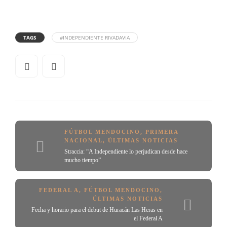
TAGS
#INDEPENDIENTE RIVADAVIA
FÚTBOL MENDOCINO
,
PRIMERA
NACIONAL
,
ÚLTIMAS NOTICIAS
Straccia: “A Independiente lo perjudican desde hace
mucho tiempo”
FEDERAL A
,
FÚTBOL MENDOCINO
,
ÚLTIMAS NOTICIAS
Fecha y horario para el debut de Huracán Las Heras en
el Federal A