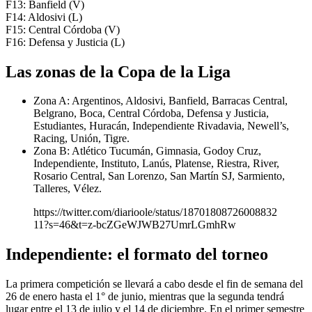
F13: Banfield (V)
F14: Aldosivi (L)
F15: Central Córdoba (V)
F16: Defensa y Justicia (L)
Las zonas de la Copa de la Liga
Zona A: Argentinos, Aldosivi, Banfield, Barracas Central,
Belgrano, Boca, Central Córdoba, Defensa y Justicia,
Estudiantes, Huracán, Independiente Rivadavia, Newell’s,
Racing, Unión, Tigre.
Zona B: Atlético Tucumán, Gimnasia, Godoy Cruz,
Independiente, Instituto, Lanús, Platense, Riestra, River,
Rosario Central, San Lorenzo, San Martín SJ, Sarmiento,
Talleres, Vélez.
https://twitter.com/diarioole/status/18701808726008832
11?s=46&t=z-bcZGeWJWB27UmrLGmhRw
Independiente:
el formato del torneo
La primera competición se llevará a cabo desde el fin de semana del
26 de enero hasta el 1° de junio, mientras que la segunda tendrá
lugar entre el 13 de julio y el 14 de diciembre. En el primer semestre