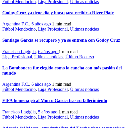
Fútbol Mendocino
,
Liga Profesional
,
Últimas noticias
Godoy Cruz ya tiene día y hora para recibir a River Plate
Argentina F.C.
,
6 años ago
1 min
read
Fútbol Mendocino
,
Liga Profesional
,
Últimas noticias
Santiago García se recuperó y ya se entrena con Godoy Cruz
Francisco Lagiglia
,
6 años ago
1 min
read
Liga Profesional
,
Últimas noticias
,
Último Recurso
La Bombonera fue elegida como la cancha con más pasión del
mundo
Argentina F.C.
,
6 años ago
1 min
read
Fútbol Mendocino
,
Liga Profesional
,
Últimas noticias
FIFA homenajeó al Morro García tras su fallecimiento
Francisco Lagiglia
,
5 años ago
1 min
read
Fútbol Mendocino
,
Liga Profesional
,
Últimas noticias