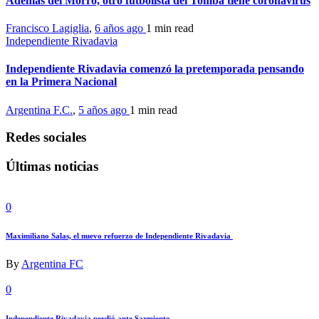
Además del Morro, otro futbolista del Tomba tiene coronavirus
Francisco Lagiglia
,
6 años ago
1 min
read
Independiente Rivadavia
Independiente Rivadavia comenzó la pretemporada pensando
en la Primera Nacional
Argentina F.C.
,
5 años ago
1 min
read
Redes sociales
Últimas noticias
0
Maximiliano Salas, el nuevo refuerzo de Independiente Rivadavia
By
Argentina FC
0
Independiente Rivadavia perdió ante Sarmiento