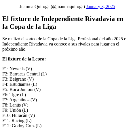
— Juanma Quiroga (@juanmaquiroga)
January 3, 2025
El fixture de Independiente Rivadavia en
la Copa de la Liga
Se realizó el sorteo de la Copa de la Liga Profesional del año 2025 e
Independiente Rivadavia ya conoce a sus rivales para jugar en el
próximo año.
El fixture de la Lepra:
F1: Newells (V)
F2: Barracas Central (L)
F3: Belgrano (V)
F4: Estudiantes (L)
F5: Boca Juniors (V)
F6: Tigre (L)
F7: Argentinos (V)
F8: Lanús (V)
F9: Unión (L)
F10: Huracán (V)
F11: Racing (L)
F12: Godoy Cruz (L)