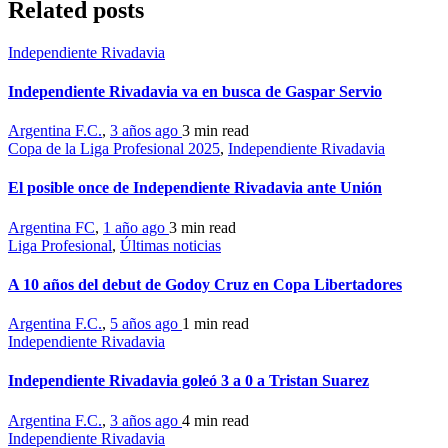
Related posts
Independiente Rivadavia
Independiente Rivadavia va en busca de Gaspar Servio
Argentina F.C.
,
3 años ago
3 min
read
Copa de la Liga Profesional 2025
,
Independiente Rivadavia
El posible once de Independiente Rivadavia ante Unión
Argentina FC
,
1 año ago
3 min
read
Liga Profesional
,
Últimas noticias
A 10 años del debut de Godoy Cruz en Copa Libertadores
Argentina F.C.
,
5 años ago
1 min
read
Independiente Rivadavia
Independiente Rivadavia goleó 3 a 0 a Tristan Suarez
Argentina F.C.
,
3 años ago
4 min
read
Independiente Rivadavia