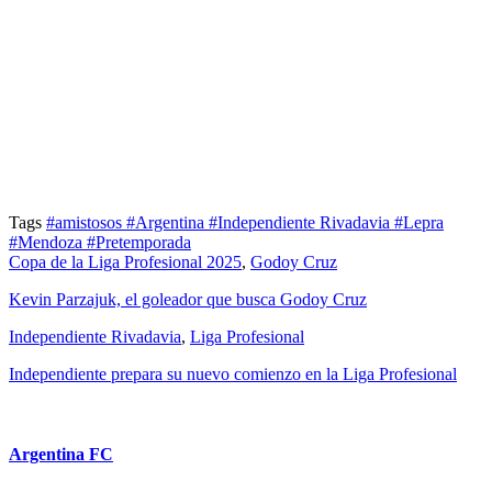
Tags
#amistosos
#Argentina
#Independiente Rivadavia
#Lepra
#Mendoza
#Pretemporada
Copa de la Liga Profesional 2025
,
Godoy Cruz
Kevin Parzajuk, el goleador que busca Godoy Cruz
Independiente Rivadavia
,
Liga Profesional
Independiente prepara su nuevo comienzo en la Liga Profesional
Argentina FC