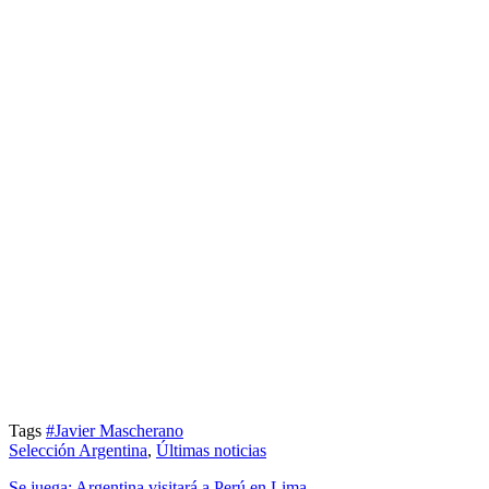
Tags
#Javier Mascherano
Selección Argentina
,
Últimas noticias
Se juega: Argentina visitará a Perú en Lima