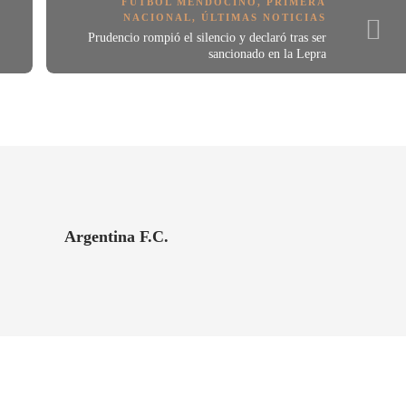
FÚTBOL MENDOCINO
,
PRIMERA
NACIONAL
,
ÚLTIMAS NOTICIAS
Prudencio rompió el silencio y declaró tras ser
sancionado en la Lepra
Argentina F.C.