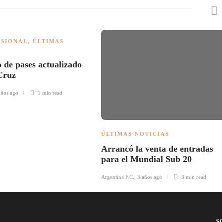
ESIONAL
,
ÚLTIMAS
 de pases actualizado
Cruz
años ago
1 min
read
ÚLTIMAS NOTICIAS
Arrancó la venta de entradas
para el Mundial Sub 20
Argentina F.C.
,
3 años ago
3 min
read
S