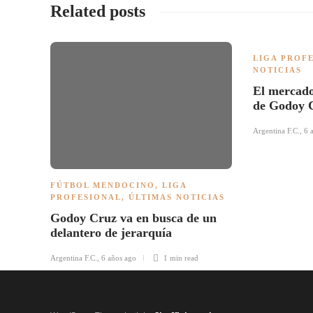
Related posts
LIGA PROF
NOTICIAS
El mercado
de Godoy 
Argentina F.C.
,
6 
FÚTBOL MENDOCINO
,
LIGA
PROFESIONAL
,
ÚLTIMAS NOTICIAS
Godoy Cruz va en busca de un
delantero de jerarquía
Argentina F.C.
,
6 años ago
1 min
read