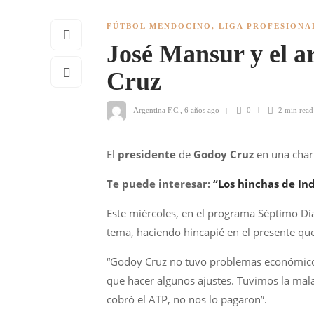
FÚTBOL MENDOCINO
,
LIGA PROFESIONA
José Mansur y el 
Cruz
Argentina F.C.
,
6 años ago
0
2 min
read
El
presidente
de
Godoy Cruz
en una charl
Te puede interesar:
“Los hinchas de In
Este miércoles, en el programa Séptimo Día 
tema, haciendo hincapié en el presente que 
“Godoy Cruz no tuvo problemas económico
que hacer algunos ajustes. Tuvimos la mal
cobró el ATP, no nos lo pagaron”.