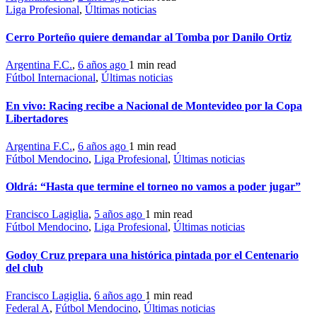
Liga Profesional
,
Últimas noticias
Cerro Porteño quiere demandar al Tomba por Danilo Ortiz
Argentina F.C.
,
6 años ago
1 min
read
Fútbol Internacional
,
Últimas noticias
En vivo: Racing recibe a Nacional de Montevideo por la Copa
Libertadores
Argentina F.C.
,
6 años ago
1 min
read
Fútbol Mendocino
,
Liga Profesional
,
Últimas noticias
Oldrá: “Hasta que termine el torneo no vamos a poder jugar”
Francisco Lagiglia
,
5 años ago
1 min
read
Fútbol Mendocino
,
Liga Profesional
,
Últimas noticias
Godoy Cruz prepara una histórica pintada por el Centenario
del club
Francisco Lagiglia
,
6 años ago
1 min
read
Federal A
,
Fútbol Mendocino
,
Últimas noticias