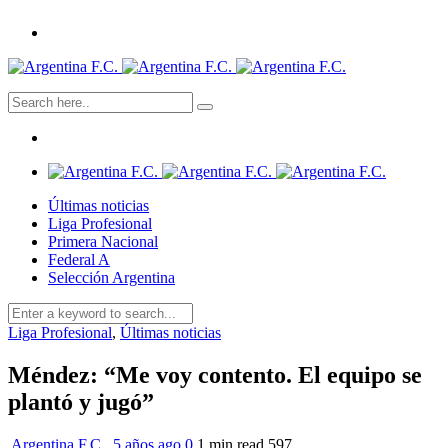
Últimas noticias
Liga Profesional
Primera Nacional
Federal A
Selección Argentina
Liga Profesional
,
Últimas noticias
Méndez: “Me voy contento. El equipo se
plantó y jugó”
Argentina F.C.
,
5 años ago
0
1 min
read
597