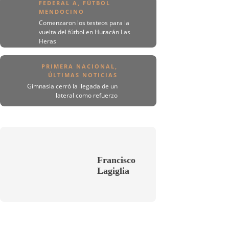
FEDERAL A
,
FÚTBOL
MENDOCINO
Comenzaron los testeos para la
vuelta del fútbol en Huracán Las
Heras
PRIMERA NACIONAL
,
ÚLTIMAS NOTICIAS
Gimnasia cerró la llegada de un
lateral como refuerzo
Francisco
Lagiglia