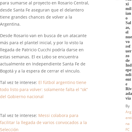
para sumarse al proyecto en Rosario Central,
xi
mil
desde Santa Fe aseguran que el delantero
ian
tiene grandes chances de volver a la
o
Sal
Argentina.
as,
el
Desde Rosario van en busca de un atacante
nue
vo
más para el plantel inicial, y por lo visto la
ref
llegada de Patricio Cucchi podría darse en
uer
zo
estas semanas. El ex Lobo se encuentra
de
actualmente en Independiente Santa Fe de
Ind
epe
Bogotá y a la espera de cerrar el vinculo.
ndi
ent
Tal vez te interese:
El fútbol argentino tiene
e
Riv
todo listo para volver: solamente falta el “ok”
ada
del Gobierno nacional
via
By
Arg
Tal vez te interese:
Messi colabora para
enti
facilitar la llegada de varios convocados a la
na
Selección
FC