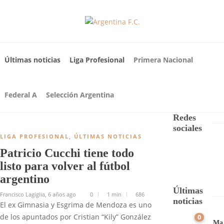
Últimas noticias
Liga Profesional
Primera Nacional
Federal A
Selección Argentina
Redes
sociales
LIGA PROFESIONAL
,
ÚLTIMAS NOTICIAS
Patricio Cucchi tiene todo
listo para volver al fútbol
argentino
Últimas
Francisco Lagiglia
,
6 años ago
0
1 min
686
noticias
El ex Gimnasia y Esgrima de Mendoza es uno
de los apuntados por Cristian “Kily” González
0
Ma