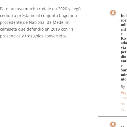
Pato no tuvo mucho rodaje en 2020 y llegó
0
cedido a préstamo al conjunto bogotano
Ind
epe
procedente de Nacional de Medellín,
ndi
camiseta que defendió en 2019 con 11
ent
e
presencias y tres goles convertidos.
Riv
ada
via
per
dió
ant
e
Sar
mie
nto
By
Arg
enti
na
FC
0