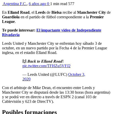
Argentina F.C.
,
6 años ago
0
1 min
read
577
En
Elland Road
, el
Leeds
de
Bielsa
recibe al
Manchester City
de
Guardiola
en el partido de fútbol correspondiente a la
Premier
League
.
Te puede interesar:
El impactante video de Independiente
Rivadavia
Leeds United y Manchester City se enfrentan hoy sábado 3 de
octubre, en un nuevo partido por la Fecha 4 de la Premier League
inglesa, en el estadio Elland Road.
🙌 𝑩𝒂𝒄𝒌 𝒕𝒐 𝑬𝒍𝒍𝒂𝒏𝒅 𝑹𝒐𝒂𝒅!
pic.twitter.com/TFHZu5VFJ2
— Leeds United (@LUFC)
October 3,
2020
Con el arbitraje de Mike Dean, el encuentro entre Leeds y
Manchester City se disputará desde las 13:30 horas (hora argentina)
y se podrá ver en directo a través de ESPN 2 (canal 103 de
Cablevisión y 623 de DirecTV).
Posibles formaciones