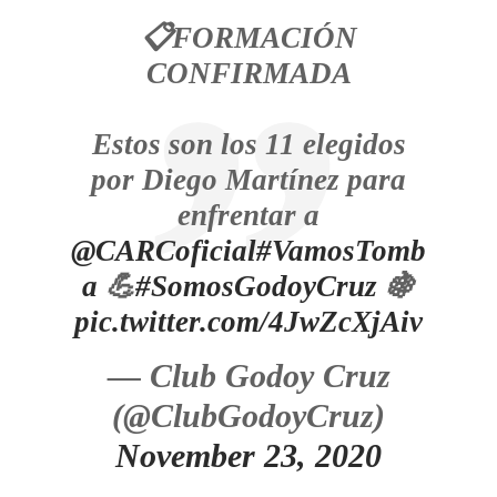
📋FORMACIÓN
CONFIRMADA
Estos son los 11 elegidos
por Diego Martínez para
enfrentar a
@CARCoficial
#VamosTomb
a
💪
#SomosGodoyCruz
🍇
pic.twitter.com/4JwZcXjAiv
— Club Godoy Cruz
(@ClubGodoyCruz)
November 23, 2020