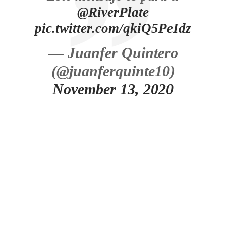
@RiverPlate
pic.twitter.com/qkiQ5PeIdz
— Juanfer Quintero
(@juanferquinte10)
November 13, 2020