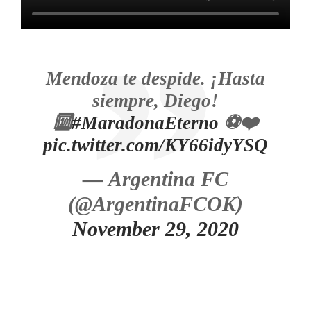
Mendoza te despide. ¡Hasta
siempre, Diego!
🔟
#MaradonaEterno
⚽️❤️
pic.twitter.com/KY66idyYSQ
— Argentina FC
(@ArgentinaFCOK)
November 29, 2020