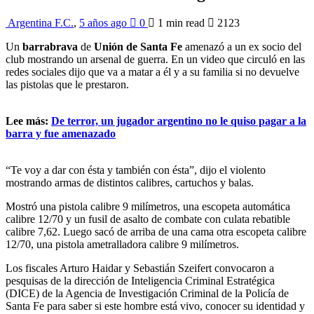
Argentina F.C.
,
5 años ago
0
1 min
read
2123
Un
barrabrava
de
Unión de Santa Fe
amenazó a un ex socio del
club mostrando un arsenal de guerra. En un video que circuló en las
redes sociales dijo que va a matar a él y a su familia si no devuelve
las pistolas que le prestaron.
Lee más:
De terror, un jugador argentino no le quiso pagar a la
barra y fue amenazado
“Te voy a dar con ésta y también con ésta”, dijo el violento
mostrando armas de distintos calibres, cartuchos y balas.
Mostró una pistola calibre 9 milímetros, una escopeta automática
calibre 12/70 y un fusil de asalto de combate con culata rebatible
calibre 7,62. Luego sacó de arriba de una cama otra escopeta calibre
12/70, una pistola ametralladora calibre 9 milímetros.
Los fiscales Arturo Haidar y Sebastián Szeifert convocaron a
pesquisas de la dirección de Inteligencia Criminal Estratégica
(DICE) de la Agencia de Investigación Criminal de la Policía de
Santa Fe para saber si este hombre está vivo, conocer su identidad y