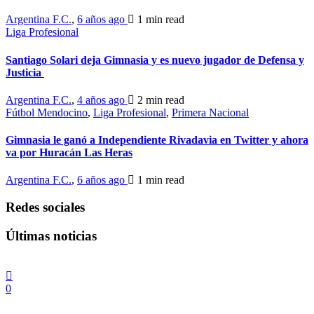
Argentina F.C.
,
6 años ago
1 min
read
Liga Profesional
Santiago Solari deja Gimnasia y es nuevo jugador de Defensa y
Justicia
Argentina F.C.
,
4 años ago
2 min
read
Fútbol Mendocino
,
Liga Profesional
,
Primera Nacional
Gimnasia le ganó a Independiente Rivadavia en Twitter y ahora
va por Huracán Las Heras
Argentina F.C.
,
6 años ago
1 min
read
Redes sociales
Últimas noticias
0