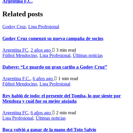
Argentina F.C.
Related posts
Godoy Cruz
,
Liga Profesional
Godoy Cruz comenzó su nueva campaña de socios
Argentina FC
,
2 años ago
3 min
read
Fútbol Mendocino
,
Liga Profesional
,
Últimas noticias
Dabove: “Le guardo un gran cariño a Godoy Cruz”
Argentina F.C.
,
6 años ago
1 min
read
Fútbol Mendocino
,
Liga Profesional
Rey habló de todo: el presente del Tomba, lo que siente por
Mendoza y cuál fue su mejor atajada
Argentina FC
,
6 años ago
2 min
read
Liga Profesional
,
Últimas noticias
Boca volvió a ganar de la mano del Toto Salvio