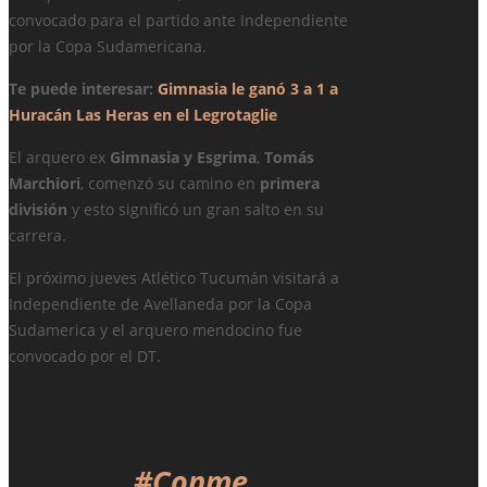
convocado para el partido ante Independiente
por la Copa Sudamericana.
Te puede interesar:
Gimnasia le ganó 3 a 1 a
Huracán Las Heras en el Legrotaglie
El arquero ex
Gimnasia y Esgrima
,
Tomás
Marchiori
, comenzó su camino en
primera
división
y esto significó un gran salto en su
carrera.
El próximo jueves Atlético Tucumán visitará a
Independiente de Avellaneda por la Copa
Sudamerica y el arquero mendocino fue
convocado por el DT.
#Conme