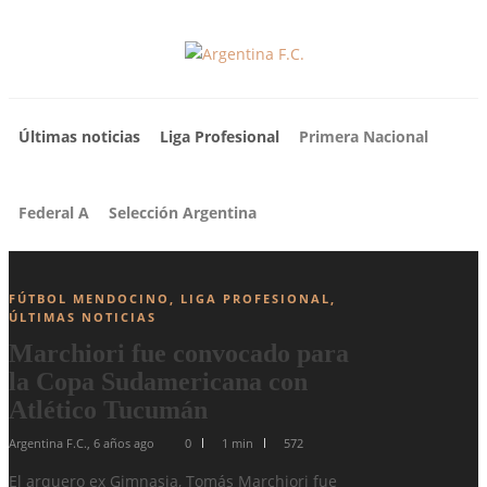
Últimas noticias
Liga Profesional
Primera Nacional
Federal A
Selección Argentina
FÚTBOL MENDOCINO
,
LIGA PROFESIONAL
,
ÚLTIMAS NOTICIAS
Marchiori fue convocado para
la Copa Sudamericana con
Atlético Tucumán
Argentina F.C.
,
6 años ago
0
1 min
572
El arquero ex Gimnasia, Tomás Marchiori fue