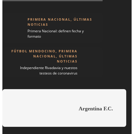
PRIMERA NACIONAL
,
ÚLTIMAS
NOTICIAS
Primera Nacional: definen fecha y
formato
FÚTBOL MENDOCINO
,
PRIMERA
NACIONAL
,
ÚLTIMAS
NOTICIAS
Independiente Rivadavia y nuestos
testeos de coronavirus
Argentina F.C.