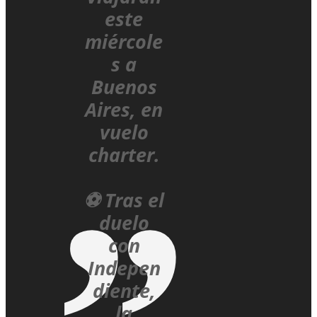
este
miércole
s a
Buenos
Aires, en
vuelo
charter.
⚽ Tras el
duelo
con
Indepen
diente,
la