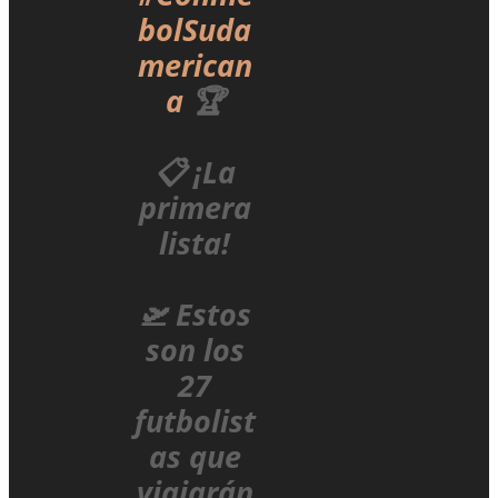
bolSuda
merican
a
🏆
📋 ¡La
primera
lista!
🛫 Estos
son los
27
futbolist
as que
viajarán