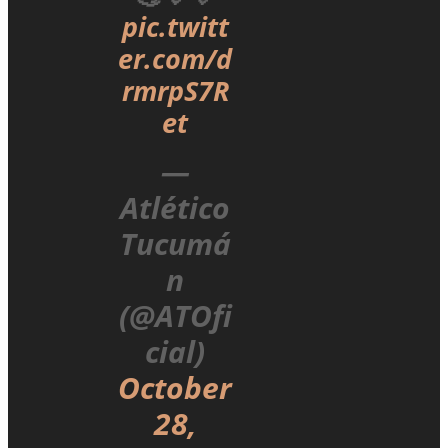
pic.twitt
er.com/d
rmrpS7R
et
—
Atlético
Tucumá
n
(@ATOfi
cial)
October
28,