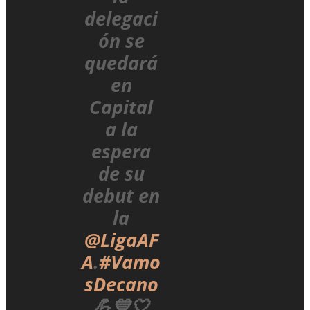
delegaci
ón se
quedará
en
Capital
a la
espera
de su
debut en
la
@LigaAF
A
.
#Vamo
sDecano
💪💙🤍