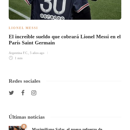
LIONEL MESSI
El increíble sueldo que cobrará Lionel Messi en el
París Saint Germain
Argentina F.C.
,
5 años ago
1 min
Redes sociales
Últimas noticias
0
Maximiliano Salas, el nuevo refuerzo de