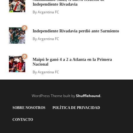
Independiente Rivadavia
By
Argentina FC
0
Independiente Rivadavia perdió ante Sarmiento
By
Argentina FC
0
Maipú le ganó 4 a 2 a Atlanta en la Primera
Nacional
By
Argentina FC
WordPress Theme built by
Shufflehound
.
SOBRE NOSOTROS
POLÍTICA DE PRIVACIDAD
CONTACTO