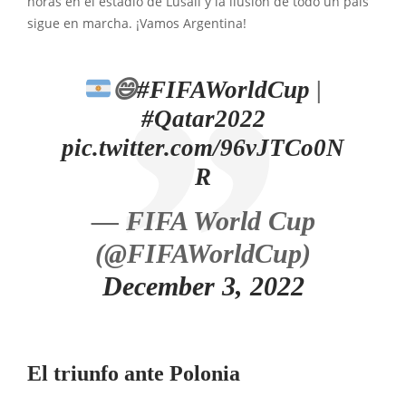
horas en el estadio de Lusail y la ilusión de todo un país
sigue en marcha. ¡Vamos Argentina!
😄
#FIFAWorldCup
|
#Qatar2022
pic.twitter.com/96vJTCo0N
R
— FIFA World Cup
(@FIFAWorldCup)
December 3, 2022
El triunfo ante Polonia