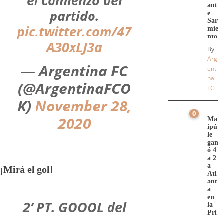
el comienzo del
ant
partido.
e
Sar
pic.twitter.com/47
mie
nto
A30xLJ3a
By
Arg
— Argentina FC
enti
na
(@ArgentinaFCO
FC
K)
November 28,
0
2020
Ma
ipú
le
gan
ó 4
a 2
a
¡Mirá el gol!
Atl
ant
a
en
2’ PT. GOOOL del
la
Pri