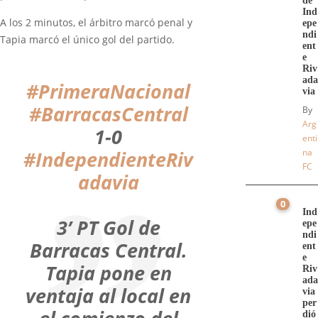
de
Ind
A los 2 minutos, el árbitro marcó penal y
epe
ndi
Tapia marcó el único gol del partido.
ent
e
Riv
ada
#PrimeraNacional
via
#BarracasCentral
By
Arg
1-0
enti
#IndependienteRiv
na
FC
adavia
0
Ind
3’ PT Gol de
epe
ndi
Barracas Central.
ent
e
Tapia pone en
Riv
ada
ventaja al local en
via
per
dió