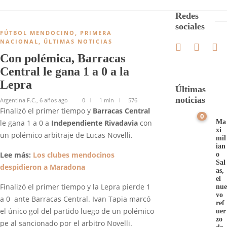
Redes
sociales
FÚTBOL MENDOCINO
,
PRIMERA
NACIONAL
,
ÚLTIMAS NOTICIAS
Con polémica, Barracas
Central le gana 1 a 0 a la
Lepra
Últimas
noticias
Argentina F.C.
,
6 años ago
0
1 min
576
Finalizó el primer tiempo y
Barracas Central
0
Ma
le gana 1 a 0 a
Independiente Rivadavia
con
xi
un polémico arbitraje de Lucas Novelli.
mil
ian
Lee más:
Los clubes mendocinos
o
Sal
despidieron a Maradona
as,
el
Finalizó el primer tiempo y la Lepra pierde 1
nue
vo
a 0 ante Barracas Central. Ivan Tapia marcó
ref
el único gol del partido luego de un polémico
uer
zo
pe al sancionado por el arbitro Novelli.