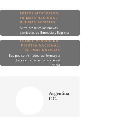
FÚTBOL MENDOCINO
,
PRIMERA NACIONAL
,
ÚLTIMAS NOTICIAS
Mitre presentó las nuevas
camisetas de Gimnasia y Esgrima
FÚTBOL MENDOCINO
,
PRIMERA NACIONAL
,
ÚLTIMAS NOTICIAS
Equipos confirmados: así forman la
Lepra y Barracas Central en el
debut
Argentina
F.C.