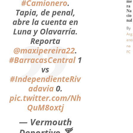
#Camionero
.
me
ra
Tapia, de penal,
Na
cio
abre la cuenta en
nal
By
Luna y Olavarría.
Arg
Reporta
enti
na
@maxipereira22
.
FC
#BarracasCentral
1
vs
#IndependienteRiv
adavia
0.
pic.twitter.com/Nh
QuM8oxtj
— Vermouth
Deportivo 🍸