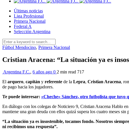
Últimas noticias
Liga Profesional
Primera Nacional
Federal A
Selección Argentina
Fútbol Mendocino
,
Primera Nacional
Cristian Aracena: “La situación ya es inso
Argentina F.C.
,
6 años ago
0
2 min
read
717
El
arquero
,
capitán
y
referente
de la
Lepra
,
Cristian Aracena
, ro
de pago hacia los jugadores.
Te puede interesar:
«Cheche» Sánchez, otro futbolista que tuvo q
En diálogo con los colegas de Noticiero 9, Cristian Aracena Hablo en 
mantiene una gran deuda con ellos quizá supera los cuatro meses sin pag
“La situación ya es insostenible, tocamos fondo. Nosotros siemp
ni recibimos una respuesta”.