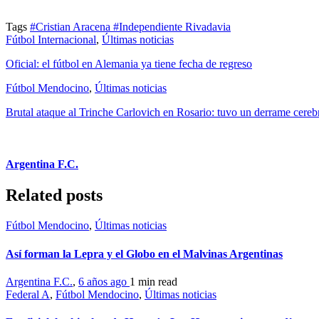
Tags
#Cristian Aracena
#Independiente Rivadavia
Fútbol Internacional
,
Últimas noticias
Oficial: el fútbol en Alemania ya tiene fecha de regreso
Fútbol Mendocino
,
Últimas noticias
Brutal ataque al Trinche Carlovich en Rosario: tuvo un derrame cerebr
Argentina F.C.
Related posts
Fútbol Mendocino
,
Últimas noticias
Así forman la Lepra y el Globo en el Malvinas Argentinas
Argentina F.C.
,
6 años ago
1 min
read
Federal A
,
Fútbol Mendocino
,
Últimas noticias