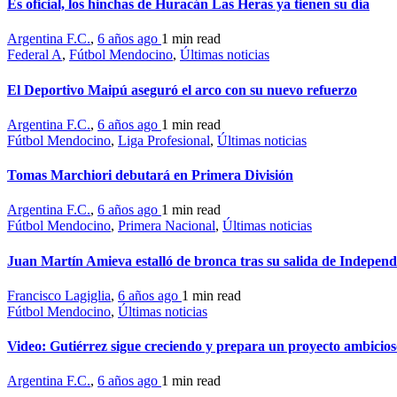
Es oficial, los hinchas de Huracán Las Heras ya tienen su día
Argentina F.C.
,
6 años ago
1 min
read
Federal A
,
Fútbol Mendocino
,
Últimas noticias
El Deportivo Maipú aseguró el arco con su nuevo refuerzo
Argentina F.C.
,
6 años ago
1 min
read
Fútbol Mendocino
,
Liga Profesional
,
Últimas noticias
Tomas Marchiori debutará en Primera División
Argentina F.C.
,
6 años ago
1 min
read
Fútbol Mendocino
,
Primera Nacional
,
Últimas noticias
Juan Martín Amieva estalló de bronca tras su salida de Indepen
Francisco Lagiglia
,
6 años ago
1 min
read
Fútbol Mendocino
,
Últimas noticias
Video: Gutiérrez sigue creciendo y prepara un proyecto ambicios
Argentina F.C.
,
6 años ago
1 min
read