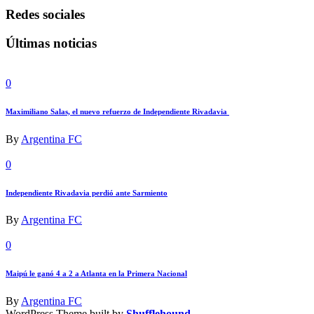
Redes sociales
Últimas noticias
0
Maximiliano Salas, el nuevo refuerzo de Independiente Rivadavia
By
Argentina FC
0
Independiente Rivadavia perdió ante Sarmiento
By
Argentina FC
0
Maipú le ganó 4 a 2 a Atlanta en la Primera Nacional
By
Argentina FC
WordPress Theme built by
Shufflehound
.