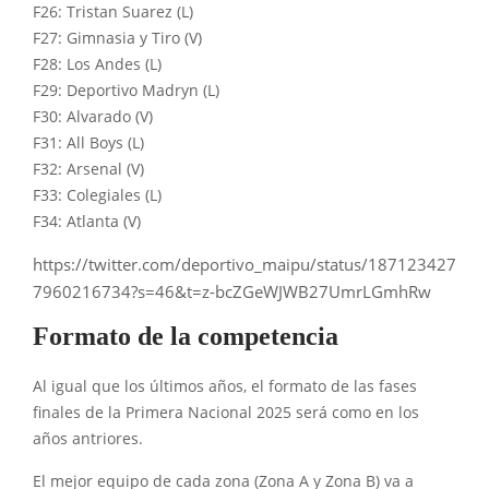
F26: Tristan Suarez (L)
F27: Gimnasia y Tiro (V)
F28: Los Andes (L)
F29: Deportivo Madryn (L)
F30: Alvarado (V)
F31: All Boys (L)
F32: Arsenal (V)
F33: Colegiales (L)
F34: Atlanta (V)
https://twitter.com/deportivo_maipu/status/187123427
7960216734?s=46&t=z-bcZGeWJWB27UmrLGmhRw
Formato de la competencia
Al igual que los últimos años, el formato de las fases
finales de la Primera Nacional 2025 será como en los
años antriores.
El mejor equipo de cada zona (Zona A y Zona B) va a