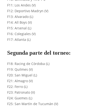
F11: Los Andes (V)
F12: Deportivo Madryn (V)
F13: Alvarado (L)
F14: All Boys (V)
F15: Arsenal (L)
F16: Colegiales (V)
F17: Atlanta (L)
Segunda parte del torneo:
F18: Racing de Córdoba (L)
F19: Quilmes (V)
F20: San Miguel (L)
F21: Almagro (V)
F22: Ferro (L)
F23: Patronato (V)
F24: Guemes (L)
F25: San Martín de Tucumán (V)