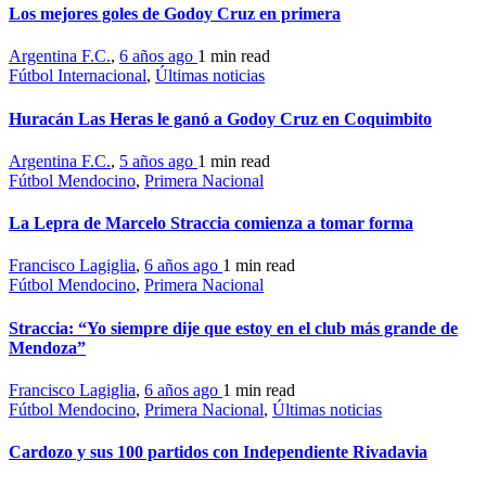
Los mejores goles de Godoy Cruz en primera
Argentina F.C.
,
6 años ago
1 min
read
Fútbol Internacional
,
Últimas noticias
Huracán Las Heras le ganó a Godoy Cruz en Coquimbito
Argentina F.C.
,
5 años ago
1 min
read
Fútbol Mendocino
,
Primera Nacional
La Lepra de Marcelo Straccia comienza a tomar forma
Francisco Lagiglia
,
6 años ago
1 min
read
Fútbol Mendocino
,
Primera Nacional
Straccia: “Yo siempre dije que estoy en el club más grande de
Mendoza”
Francisco Lagiglia
,
6 años ago
1 min
read
Fútbol Mendocino
,
Primera Nacional
,
Últimas noticias
Cardozo y sus 100 partidos con Independiente Rivadavia