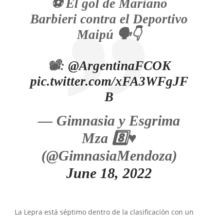
⚽ El gol de Mariano
Barbieri contra el Deportivo
Maipú 🗣️👇
📽️:
@ArgentinaFCOK
pic.twitter.com/xFA3WFgJF
B
— Gimnasia y Esgrima
Mza 8️⃣♥️
(@GimnasiaMendoza)
June 18, 2022
La Lepra está séptimo dentro de la clasificación con un