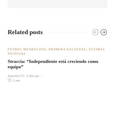
Related posts
FÚTBOL MENDOCINO
,
PRIMERA NACIONAL
,
ÚLTIMAS
NOTICIAS
Straccia: “Independiente está creciendo como
equipo”
Argentina F.C.
,
6 años ago
1 min