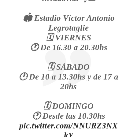
🏟️ Estadio Víctor Antonio
Legrotaglie
🗓️ VIERNES
🕐 De 16.30 a 20.30hs
🗓️ SÁBADO
🕐 De 10 a 13.30hs y de 17 a
20hs
🗓️ DOMINGO
🕐 Desde las 10.30hs
pic.twitter.com/NNURZ3NX
kY