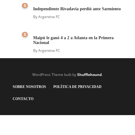
0
Independiente Rivadavia perdió ante Sarmiento
By
Argentina FC
0
Maipú le ganó 4 a 2 a Atlanta en la Primera
Nacional
By
Argentina FC
WordPress Theme built by
Shufflehound
.
SOBRE NOSOTROS
POLÍTICA DE PRIVACIDAD
CONTACTO