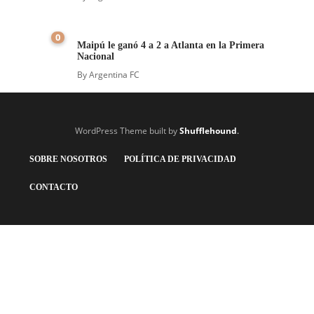
0
Maipú le ganó 4 a 2 a Atlanta en la Primera
Nacional
By
Argentina FC
WordPress Theme built by
Shufflehound
.
SOBRE NOSOTROS
POLÍTICA DE PRIVACIDAD
CONTACTO