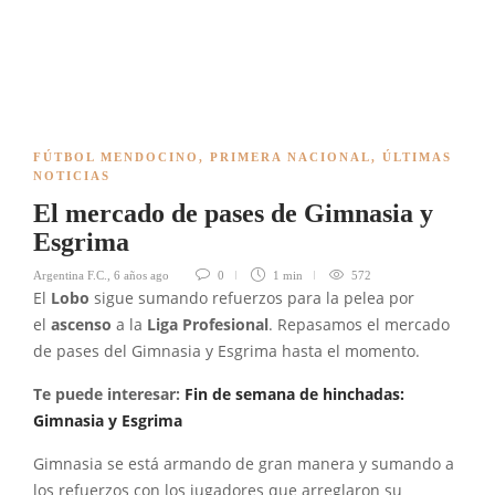
FÚTBOL MENDOCINO
,
PRIMERA NACIONAL
,
ÚLTIMAS
NOTICIAS
El mercado de pases de Gimnasia y
Esgrima
Argentina F.C.
,
6 años ago
0
1 min
572
El
Lobo
sigue sumando refuerzos para la pelea por
el
ascenso
a la
Liga Profesional
. Repasamos el mercado
de pases del Gimnasia y Esgrima hasta el momento.
Te puede interesar:
Fin de semana de hinchadas:
Gimnasia y Esgrima
Gimnasia se está armando de gran manera y sumando a
los refuerzos con los jugadores que arreglaron su