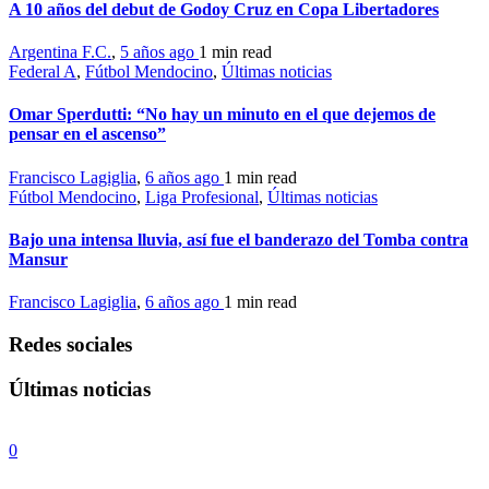
A 10 años del debut de Godoy Cruz en Copa Libertadores
Argentina F.C.
,
5 años ago
1 min
read
Federal A
,
Fútbol Mendocino
,
Últimas noticias
Omar Sperdutti: “No hay un minuto en el que dejemos de
pensar en el ascenso”
Francisco Lagiglia
,
6 años ago
1 min
read
Fútbol Mendocino
,
Liga Profesional
,
Últimas noticias
Bajo una intensa lluvia, así fue el banderazo del Tomba contra
Mansur
Francisco Lagiglia
,
6 años ago
1 min
read
Redes sociales
Últimas noticias
0