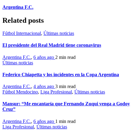
Argentina F.C.
Related posts
Fútbol Internacional
,
Últimas noticias
El presidente del Real Madrid tiene coronavirus
Argentina F.C.
,
6 años ago
2 min
read
Últimas noticias
Federico Chiapetta y los incidentes en la Copa Argentina
Argentina F.C.
,
4 años ago
3 min
read
Fútbol Mendocino
,
Liga Profesional
,
Últimas noticias
Mansur: “Me encantaría que Fernando Zuqui venga a Godoy
Cruz”
Argentina F.C.
,
6 años ago
1 min
read
Liga Profesional
,
Últimas noticias