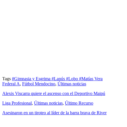
Tags
#Gimnasia y Esgrima
#Lanús
#Lobo
#Matías Vera
Federal A
,
Fútbol Mendocino
,
Últimas noticias
Alexis Viscarra quiere el ascenso con el Deportivo Maipú
Liga Profesional
,
Últimas noticias
,
Último Recurso
Asesinaron en un tiroteo al líder de la barra brava de River