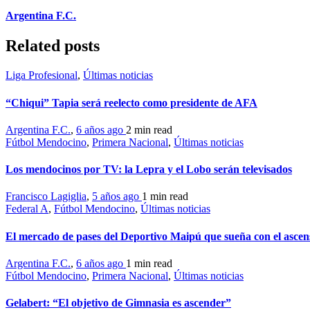
Argentina F.C.
Related posts
Liga Profesional
,
Últimas noticias
“Chiqui” Tapia será reelecto como presidente de AFA
Argentina F.C.
,
6 años ago
2 min
read
Fútbol Mendocino
,
Primera Nacional
,
Últimas noticias
Los mendocinos por TV: la Lepra y el Lobo serán televisados
Francisco Lagiglia
,
5 años ago
1 min
read
Federal A
,
Fútbol Mendocino
,
Últimas noticias
El mercado de pases del Deportivo Maipú que sueña con el ascen
Argentina F.C.
,
6 años ago
1 min
read
Fútbol Mendocino
,
Primera Nacional
,
Últimas noticias
Gelabert: “El objetivo de Gimnasia es ascender”