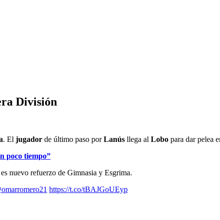
ra División
a
. El
jugador
de último paso por
Lanús
llega al
Lobo
para dar pelea e
en poco tiempo”
a es nuevo refuerzo de Gimnasia y Esgrima.
omarromero21
https://t.co/tBAJGoUEyp