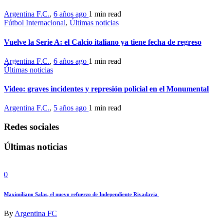
Argentina F.C.
,
6 años ago
1 min
read
Fútbol Internacional
,
Últimas noticias
Vuelve la Serie A: el Calcio italiano ya tiene fecha de regreso
Argentina F.C.
,
6 años ago
1 min
read
Últimas noticias
Video: graves incidentes y represión policial en el Monumental
Argentina F.C.
,
5 años ago
1 min
read
Redes sociales
Últimas noticias
0
Maximiliano Salas, el nuevo refuerzo de Independiente Rivadavia
By
Argentina FC