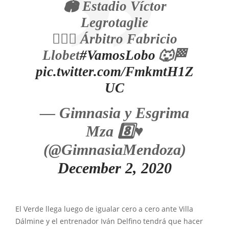
🏟 Estadio Víctor
Legrotaglie
🙋🏻‍♂️ Árbitro Fabricio
Llobet
#VamosLobo
🐺🏁
pic.twitter.com/FmkmtH1Z
UC
— Gimnasia y Esgrima
Mza 8️⃣♥️
(@GimnasiaMendoza)
December 2, 2020
El Verde llega luego de igualar cero a cero ante Villa
Dálmine y el entrenador Iván Delfino tendrá que hacer