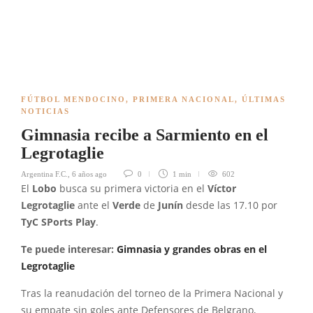
FÚTBOL MENDOCINO
,
PRIMERA NACIONAL
,
ÚLTIMAS
NOTICIAS
Gimnasia recibe a Sarmiento en el
Legrotaglie
Argentina F.C.
,
6 años ago
0
1 min
602
El
Lobo
busca su primera victoria en el
Víctor
Legrotaglie
ante el
Verde
de
Junín
desde las 17.10 por
TyC SPorts Play
.
Te puede interesar:
Gimnasia y grandes obras en el
Legrotaglie
Tras la reanudación del torneo de la Primera Nacional y
su empate sin goles ante Defensores de Belgrano,