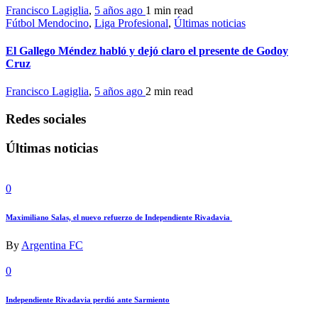
Francisco Lagiglia
,
5 años ago
1 min
read
Fútbol Mendocino
,
Liga Profesional
,
Últimas noticias
El Gallego Méndez habló y dejó claro el presente de Godoy
Cruz
Francisco Lagiglia
,
5 años ago
2 min
read
Redes sociales
Últimas noticias
0
Maximiliano Salas, el nuevo refuerzo de Independiente Rivadavia
By
Argentina FC
0
Independiente Rivadavia perdió ante Sarmiento