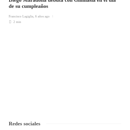
Diego Maradona debuta con Gimnasia en el día
de su cumpleaños
Francisco Lagiglia
,
6 años ago
2 min
Redes sociales