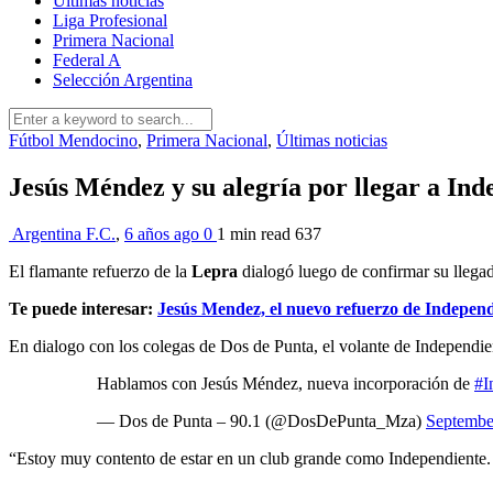
Últimas noticias
Liga Profesional
Primera Nacional
Federal A
Selección Argentina
Fútbol Mendocino
,
Primera Nacional
,
Últimas noticias
Jesús Méndez y su alegría por llegar a In
Argentina F.C.
,
6 años ago
0
1 min
read
637
El flamante refuerzo de la
Lepra
dialogó luego de confirmar su llega
Te puede interesar:
Jesús Mendez, el nuevo refuerzo de Indepen
En dialogo con los colegas de Dos de Punta, el volante de Independie
Hablamos con Jesús Méndez, nueva incorporación de
#I
— Dos de Punta – 90.1 (@DosDePunta_Mza)
Septembe
“Estoy muy contento de estar en un club grande como Independiente. Y