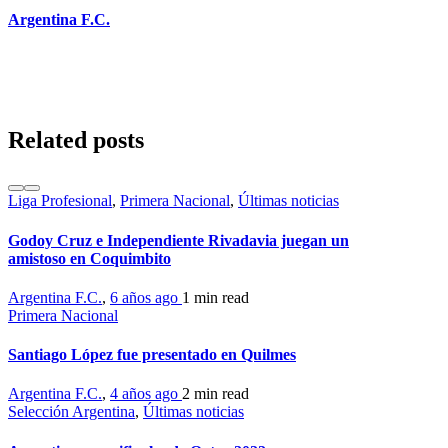
Argentina F.C.
Related posts
Liga Profesional
,
Primera Nacional
,
Últimas noticias
Godoy Cruz e Independiente Rivadavia juegan un
amistoso en Coquimbito
Argentina F.C.
,
6 años ago
1 min
read
Primera Nacional
Santiago López fue presentado en Quilmes
Argentina F.C.
,
4 años ago
2 min
read
Selección Argentina
,
Últimas noticias