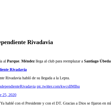
dependiente Rivadavia
da al
Parque
.
Méndez
llega al club para reemplazar a
Santiago Úbeda
diente Rivadavia
nte Rivadavia habló de su llegada a la Lepra.
ndependienteRivadavia
pic.twitter.com/kwcsIlMIhu
r 25, 2020
a hablé con el Presidente y con el DT. Gracias a Dios se fijaron en mí