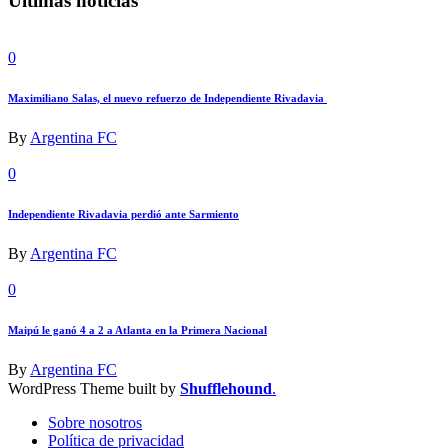
Últimas noticias
0
Maximiliano Salas, el nuevo refuerzo de Independiente Rivadavia
By
Argentina FC
0
Independiente Rivadavia perdió ante Sarmiento
By
Argentina FC
0
Maipú le ganó 4 a 2 a Atlanta en la Primera Nacional
By
Argentina FC
WordPress Theme built by
Shufflehound
.
Sobre nosotros
Política de privacidad