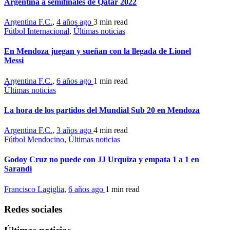
Argentina a semifinales de Qatar 2022
Argentina F.C.
,
4 años ago
3 min
read
Fútbol Internacional
,
Últimas noticias
En Mendoza juegan y sueñan con la llegada de Lionel
Messi
Argentina F.C.
,
6 años ago
1 min
read
Últimas noticias
La hora de los partidos del Mundial Sub 20 en Mendoza
Argentina F.C.
,
3 años ago
4 min
read
Fútbol Mendocino
,
Últimas noticias
Godoy Cruz no puede con JJ Urquiza y empata 1 a 1 en
Sarandí
Francisco Lagiglia
,
6 años ago
1 min
read
Redes sociales