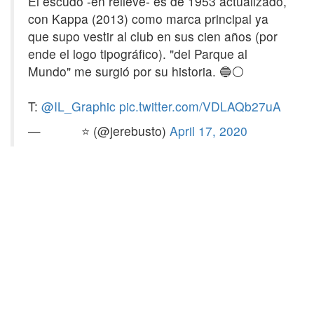
El escudo -en relieve- es de 1953 actualizado,
con Kappa (2013) como marca principal ya
que supo vestir al club en sus cien años (por
ende el logo tipográfico). "del Parque al
Mundo" me surgió por su historia. 🔵⚪
T:
@IL_Graphic
pic.twitter.com/VDLAQb27uA
— ᅠ ᅠᅠ⭐️ (@jerebusto)
April 17, 2020