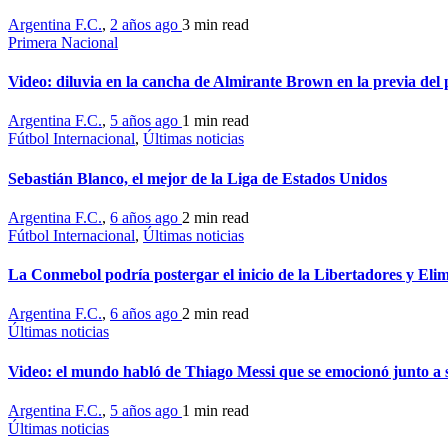
Argentina F.C.
,
2 años ago
3 min
read
Primera Nacional
Video: diluvia en la cancha de Almirante Brown en la previa del
Argentina F.C.
,
5 años ago
1 min
read
Fútbol Internacional
,
Últimas noticias
Sebastián Blanco, el mejor de la Liga de Estados Unidos
Argentina F.C.
,
6 años ago
2 min
read
Fútbol Internacional
,
Últimas noticias
La Conmebol podría postergar el inicio de la Libertadores y Elim
Argentina F.C.
,
6 años ago
2 min
read
Últimas noticias
Video: el mundo habló de Thiago Messi que se emocionó junto a 
Argentina F.C.
,
5 años ago
1 min
read
Últimas noticias