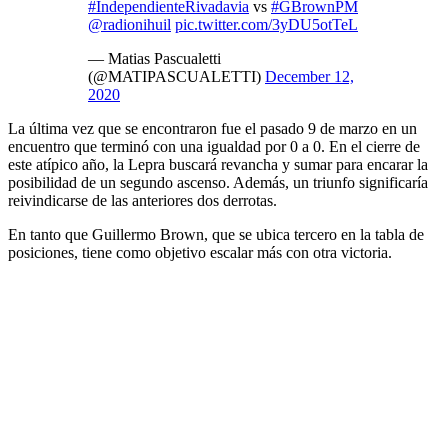
#IndependienteRivadavia
vs
#GBrownPM
@radionihuil
pic.twitter.com/3yDU5otTeL
— Matias Pascualetti
(@MATIPASCUALETTI)
December 12,
2020
La última vez que se encontraron fue el pasado 9 de marzo en un
encuentro que terminó con una igualdad por 0 a 0. En el cierre de
este atípico año, la Lepra buscará revancha y sumar para encarar la
posibilidad de un segundo ascenso. Además, un triunfo significaría
reivindicarse de las anteriores dos derrotas.
En tanto que Guillermo Brown, que se ubica tercero en la tabla de
posiciones, tiene como objetivo escalar más con otra victoria.