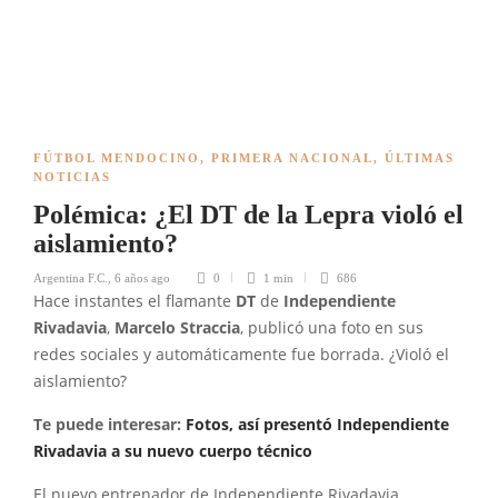
FÚTBOL MENDOCINO
,
PRIMERA NACIONAL
,
ÚLTIMAS
NOTICIAS
Polémica: ¿El DT de la Lepra violó el
aislamiento?
Argentina F.C.
,
6 años ago
0
1 min
686
Hace instantes el flamante
DT
de
Independiente
Rivadavia
,
Marcelo Straccia
, publicó una foto en sus
redes sociales y automáticamente fue borrada. ¿Violó el
aislamiento?
Te puede interesar:
Fotos, así presentó Independiente
Rivadavia a su nuevo cuerpo técnico
El nuevo entrenador de Independiente Rivadavia,