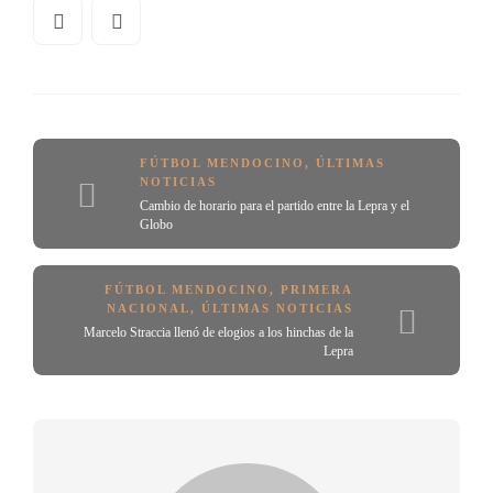
FÚTBOL MENDOCINO
,
ÚLTIMAS
NOTICIAS
Cambio de horario para el partido entre la Lepra y el
Globo
FÚTBOL MENDOCINO
,
PRIMERA
NACIONAL
,
ÚLTIMAS NOTICIAS
Marcelo Straccia llenó de elogios a los hinchas de la
Lepra