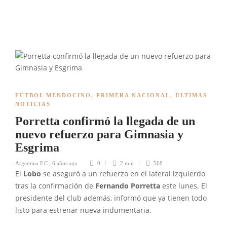
FÚTBOL MENDOCINO
,
PRIMERA NACIONAL
,
ÚLTIMAS
NOTICIAS
Porretta confirmó la llegada de un
nuevo refuerzo para Gimnasia y
Esgrima
Argentina F.C.
,
6 años ago
0
2 min
568
El
Lobo
se aseguró a un refuerzo en el lateral izquierdo
tras la confirmación de
Fernando Porretta
este lunes. El
presidente del club además, informó que ya tienen todo
listo para estrenar nueva indumentaria.