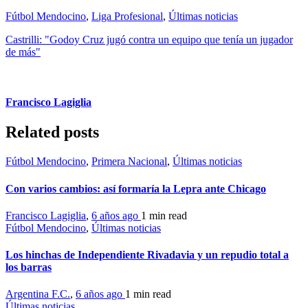
Fútbol Mendocino
,
Liga Profesional
,
Últimas noticias
Castrilli: "Godoy Cruz jugó contra un equipo que tenía un jugador
de más"
Francisco Lagiglia
Related posts
Fútbol Mendocino
,
Primera Nacional
,
Últimas noticias
Con varios cambios: así formaría la Lepra ante Chicago
Francisco Lagiglia
,
6 años ago
1 min
read
Fútbol Mendocino
,
Últimas noticias
Los hinchas de Independiente Rivadavia y un repudio total a
los barras
Argentina F.C.
,
6 años ago
1 min
read
Últimas noticias