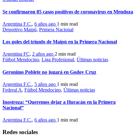
Se confirmaron 85 casos positivos de coronavirus en Mendoza
Argentina F.C.
,
6 años ago
1 min
read
Deportivo Maipú
,
Primera Nacional
Los goles del triunfo de Maipú en la Primera Nacional
Argentina FC
,
2 años ago
2 min
read
Fútbol Mendocino
,
Liga Profesional
,
Últimas noticias
Geronimo Poblete no jugará en Godoy Cruz
Argentina F.C.
,
5 años ago
1 min
read
Federal A
,
Fútbol Mendocino
,
Últimas noticias
Inostroza: “Queremos dejar a Huracán en la Primera
Nacional”
Argentina F.C.
,
6 años ago
1 min
read
Redes sociales