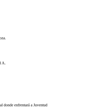
oza.
l A.
nal donde enfrentará a Juventud