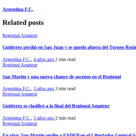
Argentina F.C.
Related posts
Regional Amateur
Gutiérrez perdió en San Juan y se quedó afuera del Torneo Regi
Argentina F.C.
,
4 años ago
2 min
read
Regional Amateur
San Martín y una nueva chance de ascenso en el Regional
Argentina F.C.
,
3 años ago
3 min
read
Regional Amateur
Gutiérrez se clasificó a la final del Regional Amateur
Argentina F.C.
,
5 años ago
2 min
read
Regional Amateur
En vivo: San Martín recibe a FADEP en el Libertador General 