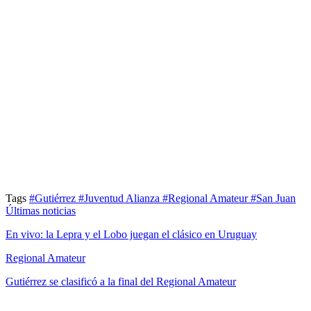
Tags
#Gutiérrez
#Juventud Alianza
#Regional Amateur
#San Juan
Últimas noticias
En vivo: la Lepra y el Lobo juegan el clásico en Uruguay
Regional Amateur
Gutiérrez se clasificó a la final del Regional Amateur