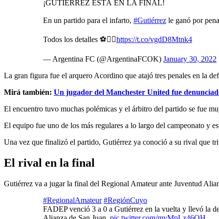
¡GUTIÉRREZ ESTÁ EN LA FINAL!
En un partido para el infarto,
#Gutiérrez
le ganó por pena
Todos los detalles ⚽️👇🏻
https://t.co/vgdD8Mtnk4
— Argentina FC (@ArgentinaFCOK)
January 30, 2022
La gran figura fue el arquero Acordino que atajó tres penales en la def
Mirá también:
Un jugador del Manchester United fue denunciado
El encuentro tuvo muchas polémicas y el árbitro del partido se fue muy
El equipo fue uno de los más regulares a lo largo del campeonato y est
Una vez que finalizó el partido, Gutiérrez ya conoció a su rival que t
El rival en la final
Gutiérrez va a jugar la final del Regional Amateur ante Juventud Alia
#RegionalAmateur
#RegiónCuyo
FADEP venció 3 a 0 a Gutiérrez en la vuelta y llevó la de
Alianza de San Juan.
pic.twitter.com/mvMpLz46QH