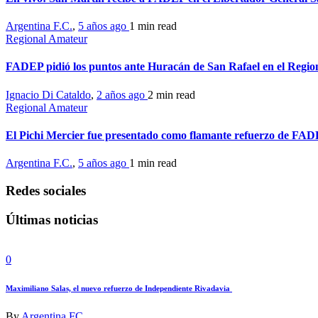
Argentina F.C.
,
5 años ago
1 min
read
Regional Amateur
FADEP pidió los puntos ante Huracán de San Rafael en el Regi
Ignacio Di Cataldo
,
2 años ago
2 min
read
Regional Amateur
El Pichi Mercier fue presentado como flamante refuerzo de FA
Argentina F.C.
,
5 años ago
1 min
read
Redes sociales
Últimas noticias
0
Maximiliano Salas, el nuevo refuerzo de Independiente Rivadavia
By
Argentina FC