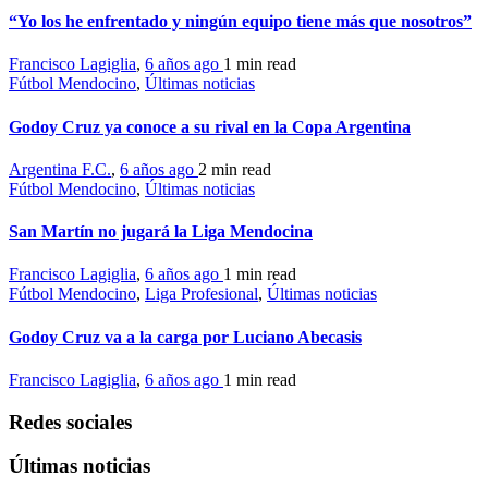
“Yo los he enfrentado y ningún equipo tiene más que nosotros”
Francisco Lagiglia
,
6 años ago
1 min
read
Fútbol Mendocino
,
Últimas noticias
Godoy Cruz ya conoce a su rival en la Copa Argentina
Argentina F.C.
,
6 años ago
2 min
read
Fútbol Mendocino
,
Últimas noticias
San Martín no jugará la Liga Mendocina
Francisco Lagiglia
,
6 años ago
1 min
read
Fútbol Mendocino
,
Liga Profesional
,
Últimas noticias
Godoy Cruz va a la carga por Luciano Abecasis
Francisco Lagiglia
,
6 años ago
1 min
read
Redes sociales
Últimas noticias