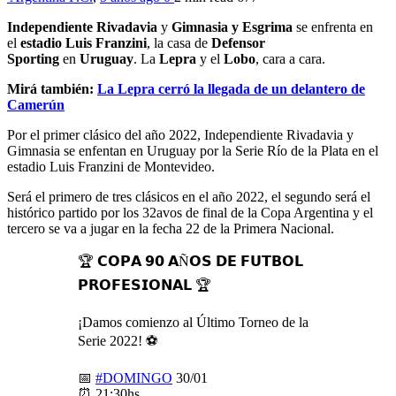
Independiente Rivadavia
y
Gimnasia y Esgrima
se enfrenta en
el
estadio Luis Franzini
, la casa de
Defensor
Sporting
en
Uruguay
. La
Lepra
y el
Lobo
, cara a cara.
Mirá también:
La Lepra cerró la llegada de un delantero de
Camerún
Por el primer clásico del año 2022, Independiente Rivadavia y
Gimnasia se enfentan en Uruguay por la Serie Río de la Plata en el
estadio Luis Franzini de Montevideo.
Será el primero de tres clásicos en el año 2022, el segundo será el
histórico partido por los 32avos de final de la Copa Argentina y el
tercero se va a jugar en la fecha 22 de la Primera Nacional.
🏆 𝗖𝗢𝗣𝗔 𝟵𝟬 𝗔Ñ𝗢𝗦 𝗗𝗘 𝗙𝗨𝗧𝗕𝗢𝗟
𝗣𝗥𝗢𝗙𝗘𝗦𝗜𝗢𝗡𝗔𝗟 🏆
¡Damos comienzo al Último Torneo de la
Serie 2022! ⚽️
📅
#DOMINGO
30/01
⏰ 21:30hs.