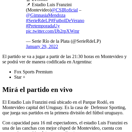
📌 Estadio Luis Franzini
(Montevideo)
@CSIRoficial
–
@GimnasiaMendoza
#SerieRdeLP
#FutbolDeVerano
#PretemporadaUy
pic.twitter.com/IJb2rpXWmr
— Serie Río de la Plata (@SerieRdeLP)
January 29, 2022
El partido se va a jugar a partir de las 21:30 horas en Montevideo y
se podrá ver de manera codificada en Argentina:
Fox Sports Premium
Star +
Mirá el partido en vivo
El Estadio Luis Franzini está ubicado en el Parque Rodó, en
Montevideo capital del Uruguay. Es la casa de Defensor Sporting,
que juega sus partidos en la primera división del fútbol uruguayo.
Con capacidad para 16 mil espectadores, el estadio Luis Franzini es
una de las canchas con mejor césped de Montevideo, cuenta con