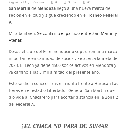
Argentina F.C.
,
3 años ago
0
3 min
635
San Martín
de
Mendoza
llegó a una nueva marca de
socios
en el club y sigue creciendo en el
Torneo Federal
A
.
Mira también:
Se confirmó el partido entre San Martín y
Atenas
Desde el club del Este mendocino superaron una marca
importante en cantidad de socios y se acerca la meta de
2023. El León ya tiene 4500 socios activos en Mendoza y
va camino a las 5 mil a mitad del presente año.
Esto se dio a conocer tras el triunfo frente a Huracán Las
Heras en el estadio Libertador General San Martín que
dio vida al Chacarero para acortar distancia en la Zona 2
del Federal A.
¡ᴇʟ ᴄʜᴀᴄᴀ ɴᴏ ᴘᴀʀᴀ ᴅᴇ sᴜᴍᴀʀ