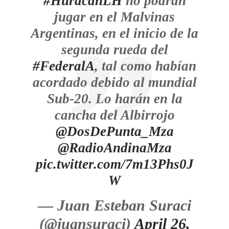
#HuracánLH
no podrán
jugar en el Malvinas
Argentinas, en el inicio de la
segunda rueda del
#FederalA
, tal como habían
acordado debido al mundial
Sub-20. Lo harán en la
cancha del Albirrojo
@DosDePunta_Mza
@RadioAndinaMza
pic.twitter.com/7m13Phs0J
W
— Juan Esteban Suraci
(@juansuraci)
April 26,