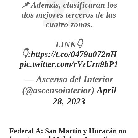
📌 Además, clasificarán los
dos mejores terceros de las
cuatro zonas.
LINK👇
👇:
https://t.co/0479u072nH
pic.twitter.com/rVzUrn9bP1
— Ascenso del Interior
(@ascensointerior)
April
28, 2023
Federal A: San Martín y Huracán no