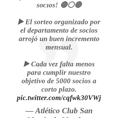
sᴏᴄɪᴏs! 🔴⚪️🔴
▶️ El sorteo organizado por
el departamento de socios
arrojó un buen incremento
mensual.
▶️ Cada vez falta menos
para cumplir nuestro
objetivo de 5000 socios a
corto plazo.
pic.twitter.com/cqfwk30VWj
— Atlético Club San