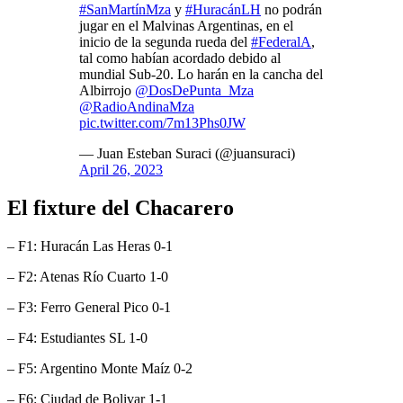
#SanMartínMza
y
#HuracánLH
no podrán
jugar en el Malvinas Argentinas, en el
inicio de la segunda rueda del
#FederalA
,
tal como habían acordado debido al
mundial Sub-20. Lo harán en la cancha del
Albirrojo
@DosDePunta_Mza
@RadioAndinaMza
pic.twitter.com/7m13Phs0JW
— Juan Esteban Suraci (@juansuraci)
April 26, 2023
El fixture del Chacarero
– F1: Huracán Las Heras 0-1
– F2: Atenas Río Cuarto 1-0
– F3: Ferro General Pico 0-1
– F4: Estudiantes SL 1-0
– F5: Argentino Monte Maíz 0-2
– F6: Ciudad de Bolivar 1-1