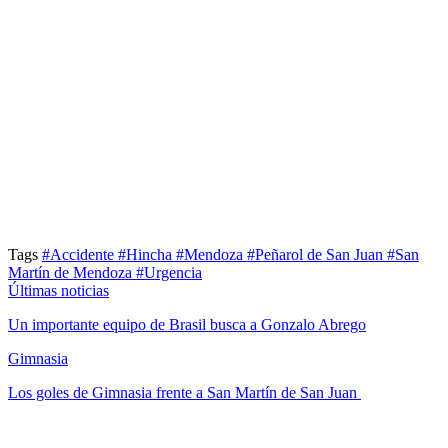
Tags
#Accidente
#Hincha
#Mendoza
#Peñarol de San Juan
#San
Martín de Mendoza
#Urgencia
Últimas noticias
Un importante equipo de Brasil busca a Gonzalo Abrego
Gimnasia
Los goles de Gimnasia frente a San Martín de San Juan