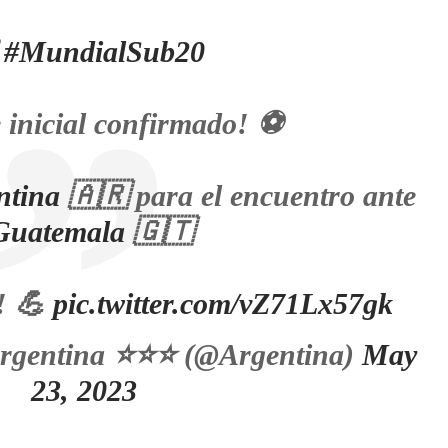

#MundialSub20
 inicial confirmado! ⚽
tina
🇦🇷 para el encuentro ante
Guatemala
🇬🇹
! 💪
pic.twitter.com/vZ71Lx57gk
Argentina ⭐⭐⭐ (@Argentina)
May
23, 2023