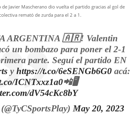
 de Javier Mascherano dio vuelta el partido gracias al gol de
olectiva remató de zurda para el 2 a 1.
 ARGENTINA 🇦🇷! Valentin
acó un bombazo para poner el 2-1
 primera parte. Seguí el partido EN
ts
y
https://t.co/6eSENGb6G0
acá:
//t.co/ICNTxxz1a0
📲🖥️
itter.com/dV54cKc8bY
 (@TyCSportsPlay)
May 20, 2023