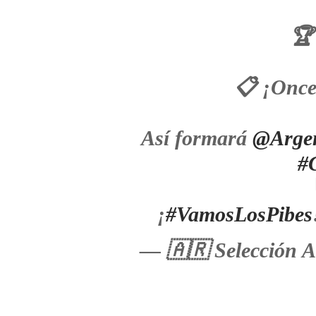

📋 ¡Once
Así formará
@Argen
#
¡
#VamosLosPibes
— 🇦🇷 Selección 