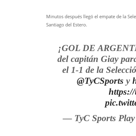
Minutos después llegó el empate de la Selec
Santiago del Estero.
¡GOL DE ARGENTINA
del capitán Giay par
el 1-1 de la Selecc
@TyCSports
y
https:
pic.twi
— TyC Sports Play