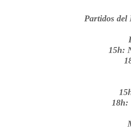
Partidos de
15h: 
18
15
18h: