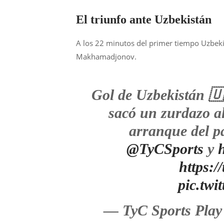
El triunfo ante Uzbekistán
A los 22 minutos del primer tiempo Uzbeki
Makhamadjonov.
Gol de Uzbekistán 
sacó un zurdazo al
arranque del p
@TyCSports
y
https:
pic.tw
— TyC Sports Play