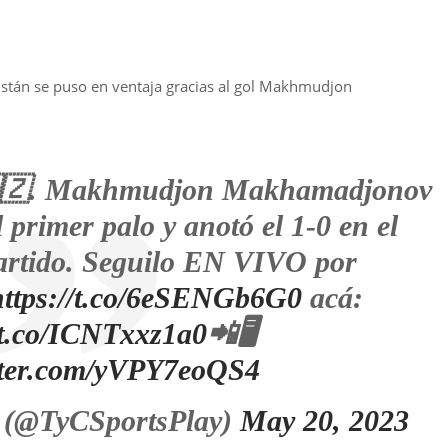
stán se puso en ventaja gracias al gol Makhmudjon
🇺🇿. Makhmudjon Makhamadjonov
 primer palo y anotó el 1-0 en el
artido. Seguilo EN VIVO por
https://t.co/6eSENGb6G0
acá:
//t.co/ICNTxxz1a0
📲🖥️
itter.com/yVPY7eoQS4
 (@TyCSportsPlay)
May 20, 2023