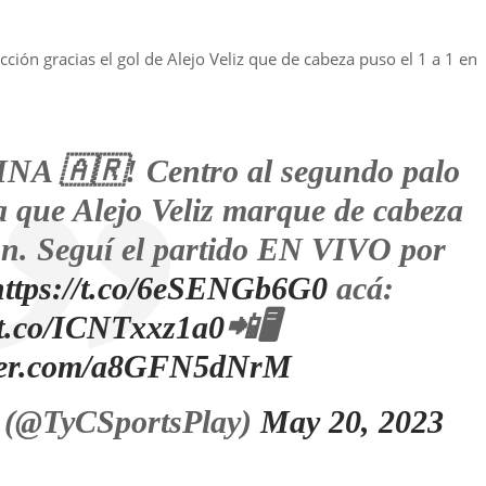
ción gracias el gol de Alejo Veliz que de cabeza puso el 1 a 1 en
 🇦🇷! Centro al segundo palo
a que Alejo Veliz marque de cabeza
ión. Seguí el partido EN VIVO por
https://t.co/6eSENGb6G0
acá:
//t.co/ICNTxxz1a0
📲🖥️
tter.com/a8GFN5dNrM
 (@TyCSportsPlay)
May 20, 2023