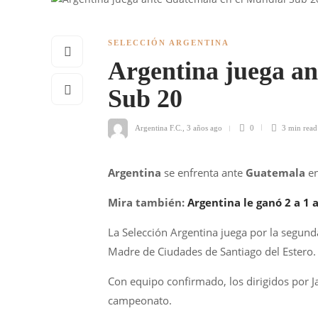
SELECCIÓN ARGENTINA
Argentina juega a
Sub 20
Argentina F.C.
,
3 años ago
0
3 min
read
Argentina
se enfrenta ante
Guatemala
en
Mira también:
Argentina le ganó 2 a 1 
La Selección Argentina juega por la segun
Madre de Ciudades de Santiago del Estero.
Con equipo confirmado, los dirigidos por 
campeonato.