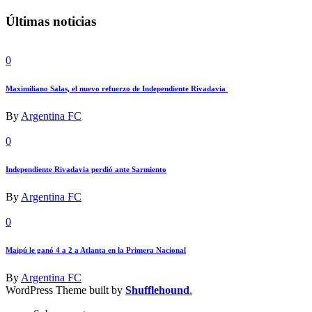
Últimas noticias
0
Maximiliano Salas, el nuevo refuerzo de Independiente Rivadavia
By
Argentina FC
0
Independiente Rivadavia perdió ante Sarmiento
By
Argentina FC
0
Maipú le ganó 4 a 2 a Atlanta en la Primera Nacional
By
Argentina FC
WordPress Theme built by
Shufflehound
.