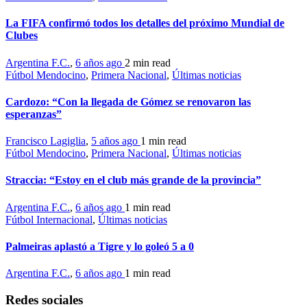
La FIFA confirmó todos los detalles del próximo Mundial de
Clubes
Argentina F.C.
,
6 años ago
2 min
read
Fútbol Mendocino
,
Primera Nacional
,
Últimas noticias
Cardozo: “Con la llegada de Gómez se renovaron las
esperanzas”
Francisco Lagiglia
,
5 años ago
1 min
read
Fútbol Mendocino
,
Primera Nacional
,
Últimas noticias
Straccia: “Estoy en el club más grande de la provincia”
Argentina F.C.
,
6 años ago
1 min
read
Fútbol Internacional
,
Últimas noticias
Palmeiras aplastó a Tigre y lo goleó 5 a 0
Argentina F.C.
,
6 años ago
1 min
read
Redes sociales