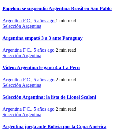
Papelón: se suspendió Argentina Brasil en San Pablo
Argentina F.C.
,
5 años ago
1 min
read
Selección Argentina
Argentina empató 3 a 3 ante Paraguay
Argentina F.C.
,
5 años ago
2 min
read
Selección Argentina
Video: Argentina le ganó 4 a 1 a Perú
Argentina F.C.
,
5 años ago
2 min
read
Selección Argentina
Selección Argentina: la lista de Lionel Scaloni
Argentina F.C.
,
5 años ago
2 min
read
Selección Argentina
Argentina juega ante Bolivia por la Copa América