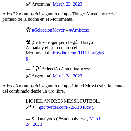
(@Argentina)
March 23, 2023
A los 32 minutos del segundo tiempo Thiago Almada marcó el
primero de la noche en el Monumental.
🏆
#SelecciónMayor
–
#Amistoso
🎥 ¡Se hizo rogar pero llegó! Thiago
Almada y el grito en todo el
Monumental.
pic.twitter.com/U1HUwfghK
g
— 🇦🇷 Selección Argentina ⭐⭐⭐
(@Argentina)
March 24, 2023
A los 43 minutos del segundo tiempo Lionel Messi estira la ventaja
del combinado desde un tiro libre.
LIONEL ANDRÉS MESSI, FÚTBOL.
🪄🇦🇷
pic.twitter.com/72AB040cPg
— Sudanalytics (@sudanalytics_)
March
24, 2023