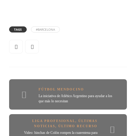
TAGS
#BARCELONA
FÚTBOL MENDOCINO
La iniciativa de Atlético Argentino para ayudar a los
que más lo necesitan
LIGA PROFESIONAL
,
ÚLTIMAS
NOTICIAS
,
ÚLTIMO RECURSO
Video: hinchas de Colón rompen la cuarentena para