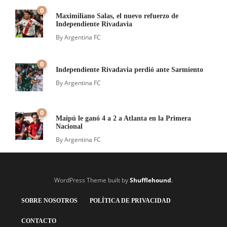
0
Maximiliano Salas, el nuevo refuerzo de
Independiente Rivadavia
By
Argentina FC
0
Independiente Rivadavia perdió ante Sarmiento
By
Argentina FC
0
Maipú le ganó 4 a 2 a Atlanta en la Primera
Nacional
By
Argentina FC
WordPress Theme built by
Shufflehound
.
SOBRE NOSOTROS
POLÍTICA DE PRIVACIDAD
CONTACTO