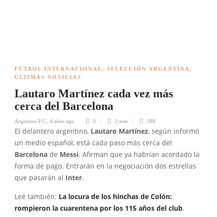
FÚTBOL INTERNACIONAL
,
SELECCIÓN ARGENTINA
,
ÚLTIMAS NOTICIAS
Lautaro Martínez cada vez más
cerca del Barcelona
Argentina F.C.
,
6 años ago
0
2 min
588
El delantero argentino,
Lautaro Martínez
, según informó
un medio español, está cada paso más cerca del
Barcelona
de
Messi
. Afirman que ya habrían acordado la
forma de pago. Entrarán en la negociación dos estrellas
que pasarán al
Inter
.
Leé también:
La locura de los hinchas de Colón:
rompieron la cuarentena por los 115 años del club
.