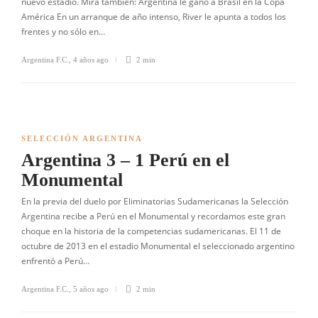
nuevo estadio. Mirá también: Argentina le ganó a Brasil en la Copa
América En un arranque de año intenso, River le apunta a todos los
frentes y no sólo en…
Argentina F.C.
,
4 años ago
2 min
SELECCIÓN ARGENTINA
Argentina 3 – 1 Perú en el
Monumental
En la previa del duelo por Eliminatorias Sudamericanas la Selección
Argentina recibe a Perú en el Monumental y recordamos este gran
choque en la historia de la competencias sudamericanas. El 11 de
octubre de 2013 en el estadio Monumental el seleccionado argentino
enfrentó a Perú…
Argentina F.C.
,
5 años ago
2 min