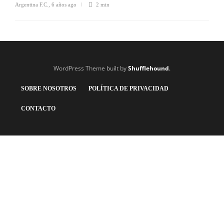
Argentina F.C.
,
6 años ago
2 min
WordPress Theme built by
Shufflehound
.
SOBRE NOSOTROS
POLÍTICA DE PRIVACIDAD
CONTACTO