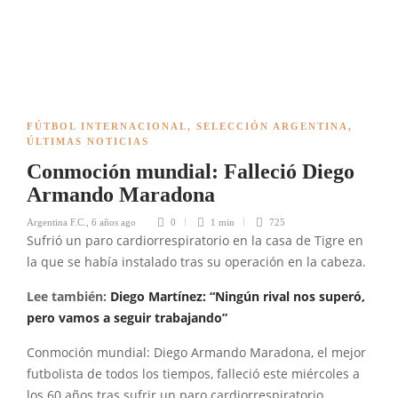
FÚTBOL INTERNACIONAL
,
SELECCIÓN ARGENTINA
,
ÚLTIMAS NOTICIAS
Conmoción mundial: Falleció Diego
Armando Maradona
Argentina F.C.
,
6 años ago
0
1 min
725
Sufrió un paro cardiorrespiratorio en la casa de Tigre en
la que se había instalado tras su operación en la cabeza.
Lee también:
Diego Martínez: “Ningún rival nos superó,
pero vamos a seguir trabajando”
Conmoción mundial: Diego Armando Maradona, el mejor
futbolista de todos los tiempos, falleció este miércoles a
los 60 años tras sufrir un paro cardiorrespiratorio.