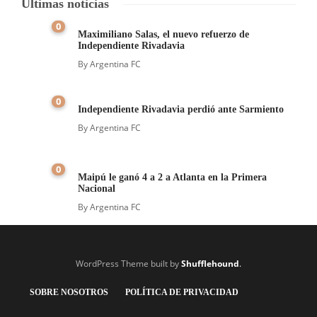
Últimas noticias
0
Maximiliano Salas, el nuevo refuerzo de
Independiente Rivadavia
By
Argentina FC
0
Independiente Rivadavia perdió ante Sarmiento
By
Argentina FC
0
Maipú le ganó 4 a 2 a Atlanta en la Primera
Nacional
By
Argentina FC
WordPress Theme built by
Shufflehound
.
SOBRE NOSOTROS
POLÍTICA DE PRIVACIDAD