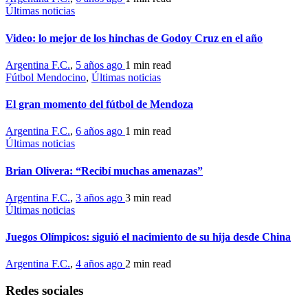
Últimas noticias
Video: lo mejor de los hinchas de Godoy Cruz en el año
Argentina F.C.
,
5 años ago
1 min
read
Fútbol Mendocino
,
Últimas noticias
El gran momento del fútbol de Mendoza
Argentina F.C.
,
6 años ago
1 min
read
Últimas noticias
Brian Olivera: “Recibí muchas amenazas”
Argentina F.C.
,
3 años ago
3 min
read
Últimas noticias
Juegos Olímpicos: siguió el nacimiento de su hija desde China
Argentina F.C.
,
4 años ago
2 min
read
Redes sociales