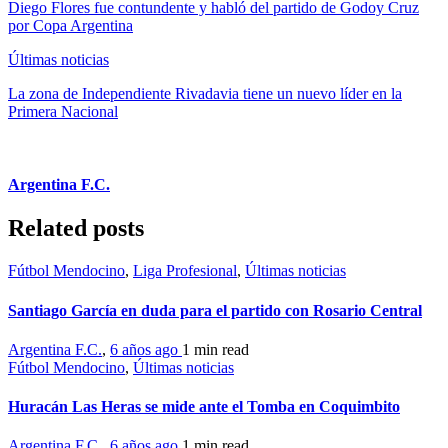
Diego Flores fue contundente y habló del partido de Godoy Cruz
por Copa Argentina
Últimas noticias
La zona de Independiente Rivadavia tiene un nuevo líder en la
Primera Nacional
Argentina F.C.
Related posts
Fútbol Mendocino
,
Liga Profesional
,
Últimas noticias
Santiago García en duda para el partido con Rosario Central
Argentina F.C.
,
6 años ago
1 min
read
Fútbol Mendocino
,
Últimas noticias
Huracán Las Heras se mide ante el Tomba en Coquimbito
Argentina F.C.
,
6 años ago
1 min
read