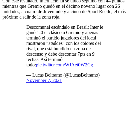
Con este resultado, Internacional se ubicó séptimo con 44 puntos,
mientras que Gremio quedó en el décimo noveno lugar con 26
unidades, a cuatro de Juventude y a cinco de Sport Recife, el más
próximo a salir de la zona roja.
Descomunal escándalo en Brasil: Inter le
ganó 1-0 el clásico a Gremio y apenas
terminó el partido jugadores del local
mostraron “ataúdes” con los colores del
rival, que está hundido en zona de
descenso y debe descontar 7pts en 9
fechas. Así terminó
todo:
pic.twitter.com/WJAet0W2Cg
— Lucas Beltramo (@LucasBeltramo)
November 7, 2021