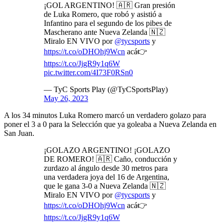
¡GOL ARGENTINO! 🇦🇷 Gran presión
de Luka Romero, que robó y asistió a
Infantino para el segundo de los pibes de
Mascherano ante Nueva Zelanda 🇳🇿
Miralo EN VIVO por
@tycsports
y
https://t.co/oDHOhj9Wcn
acá👉
https://t.co/JjgR9y1q6W
pic.twitter.com/4I73F0RSn0
— TyC Sports Play (@TyCSportsPlay)
May 26, 2023
A los 34 minutos Luka Romero marcó un verdadero golazo para
poner el 3 a 0 para la Selección que ya goleaba a Nueva Zelanda en
San Juan.
¡GOLAZO ARGENTINO! ¡GOLAZO
DE ROMERO! 🇦🇷 Caño, conducción y
zurdazo al ángulo desde 30 metros para
una verdadera joya del 16 de Argentina,
que le gana 3-0 a Nueva Zelanda 🇳🇿
Miralo EN VIVO por
@tycsports
y
https://t.co/oDHOhj9Wcn
acá👉
https://t.co/JjgR9y1q6W