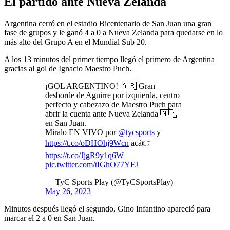
El partido ante Nueva Zelanda
Argentina cerró en el estadio Bicentenario de San Juan una gran
fase de grupos y le ganó 4 a 0 a Nueva Zelanda para quedarse en lo
más alto del Grupo A en el Mundial Sub 20.
A los 13 minutos del primer tiempo llegó el primero de Argentina
gracias al gol de Ignacio Maestro Puch.
¡GOL ARGENTINO! 🇦🇷 Gran
desborde de Aguirre por izquierda, centro
perfecto y cabezazo de Maestro Puch para
abrir la cuenta ante Nueva Zelanda 🇳🇿
en San Juan.
Miralo EN VIVO por
@tycsports
y
https://t.co/oDHOhj9Wcn
acá👉
https://t.co/JjgR9y1q6W
pic.twitter.com/tIGhO77YFJ
— TyC Sports Play (@TyCSportsPlay)
May 26, 2023
Minutos después llegó el segundo, Gino Infantino apareció para
marcar el 2 a 0 en San Juan.