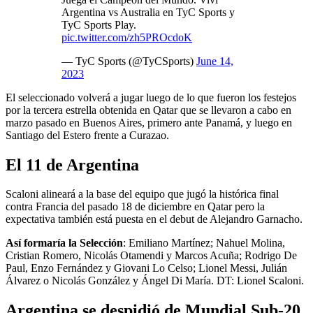
Argentina vs Australia en TyC Sports y
TyC Sports Play.
pic.twitter.com/zh5PROcdoK
— TyC Sports (@TyCSports)
June 14,
2023
El seleccionado volverá a jugar luego de lo que fueron los festejos
por la tercera estrella obtenida en Qatar que se llevaron a cabo en
marzo pasado en Buenos Aires, primero ante Panamá, y luego en
Santiago del Estero frente a Curazao.
El 11 de Argentina
Scaloni alineará a la base del equipo que jugó la histórica final
contra Francia del pasado 18 de diciembre en Qatar pero la
expectativa también está puesta en el debut de Alejandro Garnacho.
Así formaría la Selección
: Emiliano Martínez; Nahuel Molina,
Cristian Romero, Nicolás Otamendi y Marcos Acuña; Rodrigo De
Paul, Enzo Fernández y Giovani Lo Celso; Lionel Messi, Julián
Álvarez o Nicolás González y Ángel Di María. DT: Lionel Scaloni.
Argentina se despidió de Mundial Sub-20