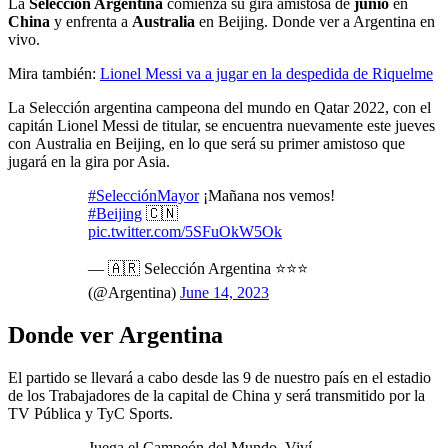
La
Selección Argentina
comienza su gira amistosa de
junio
en
China
y enfrenta a
Australia
en Beijing. Donde ver a Argentina en
vivo.
Mira también:
Lionel Messi va a jugar en la despedida de Riquelme
La Selección argentina campeona del mundo en Qatar 2022, con el
capitán Lionel Messi de titular, se encuentra nuevamente este jueves
con Australia en Beijing, en lo que será su primer amistoso que
jugará en la gira por Asia.
#SelecciónMayor
¡Mañana nos vemos!
#Beijing
🇨🇳
pic.twitter.com/5SFuOkW5Ok
— 🇦🇷 Selección Argentina ⭐⭐⭐
(@Argentina)
June 14, 2023
Donde ver Argentina
El partido se llevará a cabo desde las 9 de nuestro país en el estadio
de los Trabajadores de la capital de China y será transmitido por la
TV Pública y TyC Sports.
Juega el Campeón del Mundo. Viví