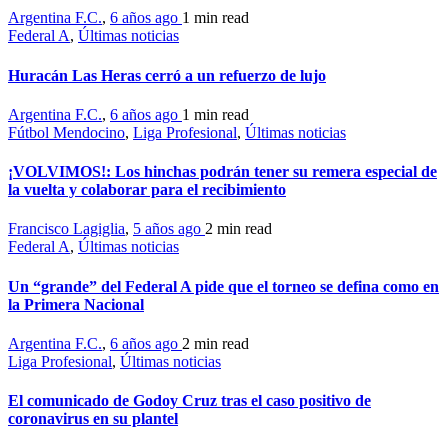
Argentina F.C.
,
6 años ago
1 min
read
Federal A
,
Últimas noticias
Huracán Las Heras cerró a un refuerzo de lujo
Argentina F.C.
,
6 años ago
1 min
read
Fútbol Mendocino
,
Liga Profesional
,
Últimas noticias
¡VOLVIMOS!: Los hinchas podrán tener su remera especial de
la vuelta y colaborar para el recibimiento
Francisco Lagiglia
,
5 años ago
2 min
read
Federal A
,
Últimas noticias
Un “grande” del Federal A pide que el torneo se defina como en
la Primera Nacional
Argentina F.C.
,
6 años ago
2 min
read
Liga Profesional
,
Últimas noticias
El comunicado de Godoy Cruz tras el caso positivo de
coronavirus en su plantel