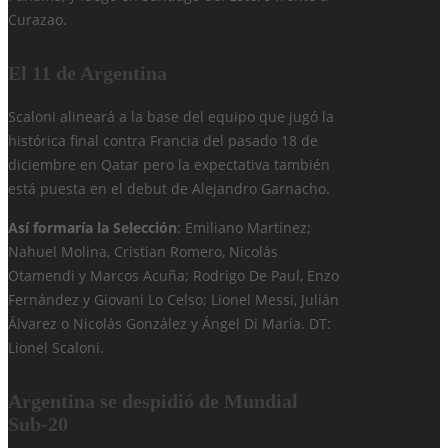
Curazao.
El 11 de Argentina
Scaloni alineará a la base del equipo que jugó la
histórica final contra Francia del pasado 18 de
diciembre en Qatar pero la expectativa también
está puesta en el debut de Alejandro Garnacho.
Así formaría la Selección
: Emiliano Martínez;
Nahuel Molina, Cristian Romero, Nicolás
Otamendi y Marcos Acuña; Rodrigo De Paul, Enzo
Fernández y Giovani Lo Celso; Lionel Messi, Julián
Álvarez o Nicolás González y Ángel Di María. DT:
Lionel Scaloni.
Argentina se despidió de Mundial
Sub-20