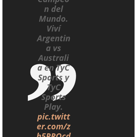
n del
Mundo.
Viví
Argentin
a vs
Australi
a en TyC
Sports y
TyC
Sports
Play.
pic.twitt
er.com/z
h5PROcd