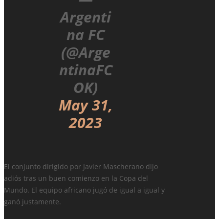
Argenti
na FC
(@Arge
ntinaFC
OK)
May 31,
2023
El conjunto dirigido por Javier Mascherano dijo
adiós tras un buen comienzo en la Copa del
Mundo. El equipo africano jugó de igual a igual y
ganó justamente.