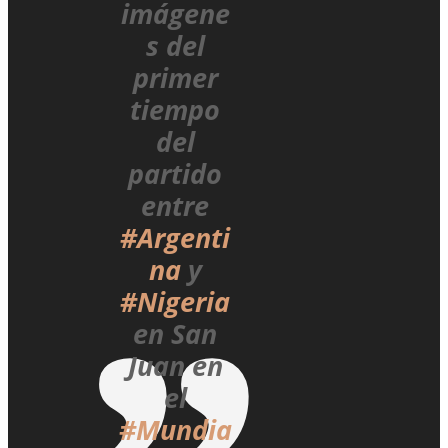
imágene
s del
primer
tiempo
del
partido
entre
#Argenti
na
y
#Nigeria
en San
Juan en
el
#Mundia