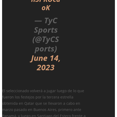
oK
— TyC
Sports
(@TyCS
ports)
June 14,
2023
El seleccionado volverá a jugar luego de lo que
fueron los festejos por la tercera estrella
obtenida en Qatar que se llevaron a cabo en
marzo pasado en Buenos Aires, primero ante
Panamá, y luego en Santiago del Estero frente a