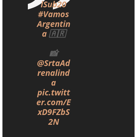
lSub20
#Vamos
Argentin
a
🇦🇷
📸
@SrtaAd
renalind
a
pic.twitt
er.com/E
xD9FZbS
2N
—