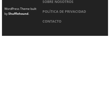
SOBRE NOSOTROS
WordPress Theme built
POLÍTICA DE PRIVACIDAD
by
Shufflehound
.
CONTACTO