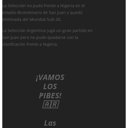
La Selección no pudo frente a Nigeria en el
estadio Bicentenario de San Juan y quedó
eliminada del Mundial Sub-20.
La Selección Argentina jugó un gran partido en
San Juan pero no pudo quedarse con la
clasificación frente a Nigeria.
¡VAMOS
LOS
PIBES!
🇦🇷
Las