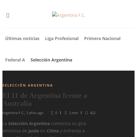
Últimas noticias
Liga Profesional
Primera Nacional
Federal A
Selección Argentina
SELECCIÓN ARGENTINA
El 11 de Argentina frente a
Australia
Argentina F.C.
,
3 años ago
0
2 min
422
La
Selección Argentina
comienza su gira
amistosa de
junio
en
China
y enfrenta a