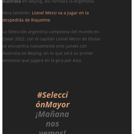
Australia
en Beijing. Así formará la Argentina.
Mira también:
Lionel Messi va a jugar en la
despedida de Riquelme
La Selección argentina campeona del mundo en
Qatar 2022, con el capitán Lionel Messi de titular,
se encuentra nuevamente este jueves con
Australia en Beijing, en lo que será su primer
amistoso que jugará en la gira por Asia.
#Selecci
ónMayor
¡Mañana
nos
vemos!