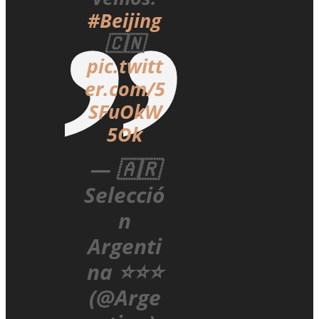
#Beijing
🇨🇳
pic.twitt
er.com/5
SFuOkW
5Ok
— 🇦🇷
Selecció
n
Argenti
na ⭐⭐⭐
(@Arge