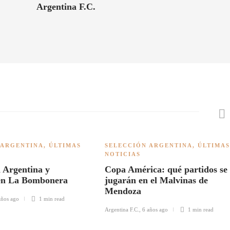
Argentina F.C.
 ARGENTINA
,
ÚLTIMAS
SELECCIÓN ARGENTINA
,
ÚLTIMAS
NOTICIAS
 Argentina y
Copa América: qué partidos se
en La Bombonera
jugarán en el Malvinas de
Mendoza
años ago
1 min
read
Argentina F.C.
,
6 años ago
1 min
read