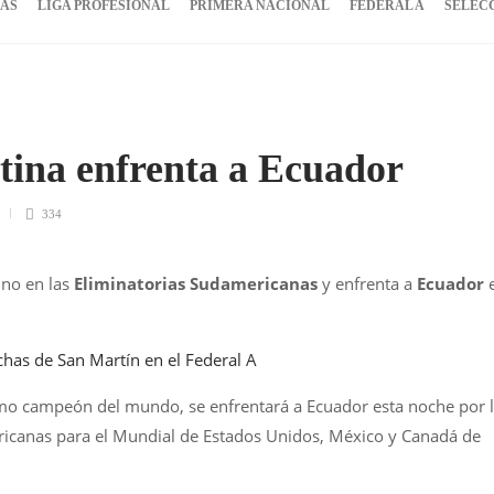
IAS
LIGA PROFESIONAL
PRIMERA NACIONAL
FEDERAL A
SELEC
tina enfrenta a Ecuador
334
no en las
Eliminatorias Sudamericanas
y enfrenta a
Ecuador
nchas de San Martín en el Federal A
omo campeón del mundo, se enfrentará a Ecuador esta noche por 
ricanas para el Mundial de Estados Unidos, México y Canadá de