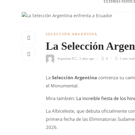
ÚLTIMAS NOTIC
SELECCIÓN ARGENTINA
La Selección Argen
Argentina F.C.
,
3 años ago
0
2 min
read
La
Selección Argentina
comienza su cami
el Monumental.
Mira también:
La increible fiesta de los hi
La Albiceleste, que debuta oficialmente c
primera fecha de las Eliminatorias Sudame
2026.