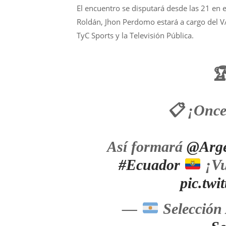
El encuentro se disputará desde las 21 en 
Roldán, Jhon Perdomo estará a cargo del VA
TyC Sports y la Televisión Pública.

📋 ¡Once
Así formará
@Arge
#Ecuador
¡Vu
pic.tw
—
Selección