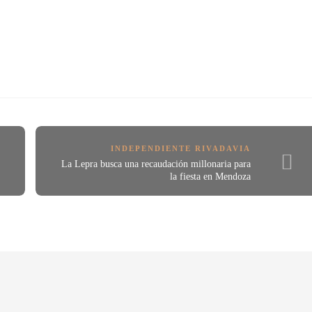
INDEPENDIENTE RIVADAVIA
La Lepra busca una recaudación millonaria para
la fiesta en Mendoza