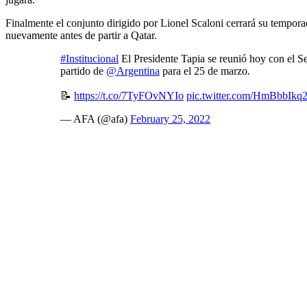
Finalmente el conjunto dirigido por Lionel Scaloni cerrará su temporad
nuevamente antes de partir a Qatar.
#Institucional
El Presidente Tapia se reunió hoy con el Se
partido de
@Argentina
para el 25 de marzo.
📝
https://t.co/7TyFOvNYIo
pic.twitter.com/HmBbbIkq
— AFA (@afa)
February 25, 2022