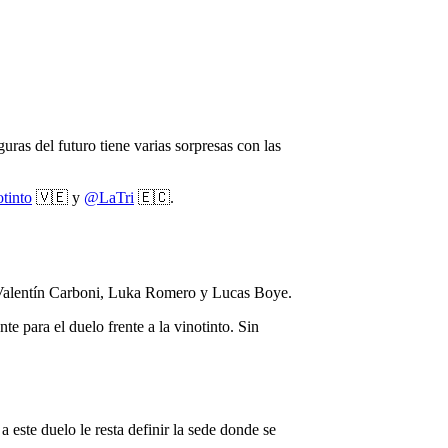
uras del futuro tiene varias sorpresas con las
tinto
🇻🇪 y
@LaTri
🇪🇨.
, Valentín Carboni, Luka Romero y Lucas Boye.
e para el duelo frente a la vinotinto. Sin
este duelo le resta definir la sede donde se