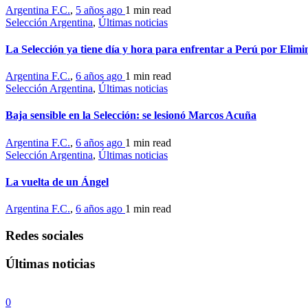
Argentina F.C.
,
5 años ago
1 min
read
Selección Argentina
,
Últimas noticias
La Selección ya tiene día y hora para enfrentar a Perú por Elimi
Argentina F.C.
,
6 años ago
1 min
read
Selección Argentina
,
Últimas noticias
Baja sensible en la Selección: se lesionó Marcos Acuña
Argentina F.C.
,
6 años ago
1 min
read
Selección Argentina
,
Últimas noticias
La vuelta de un Ángel
Argentina F.C.
,
6 años ago
1 min
read
Redes sociales
Últimas noticias
0