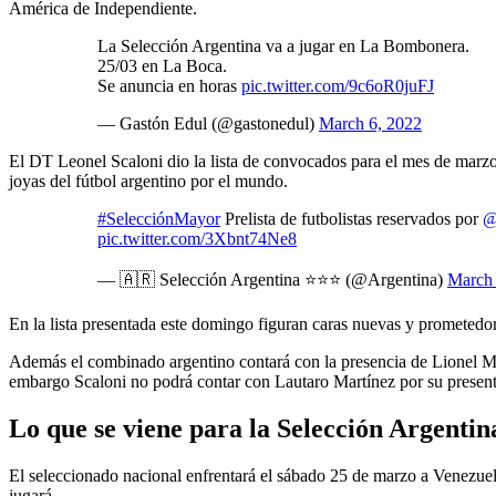
América de Independiente.
La Selección Argentina va a jugar en La Bombonera.
25/03 en La Boca.
Se anuncia en horas
pic.twitter.com/9c6oR0juFJ
— Gastón Edul (@gastonedul)
March 6, 2022
El DT Leonel Scaloni dio la lista de convocados para el mes de marzo c
joyas del fútbol argentino por el mundo.
#SelecciónMayor
Prelista de futbolistas reservados por
@
pic.twitter.com/3Xbnt74Ne8
— 🇦🇷 Selección Argentina ⭐⭐⭐ (@Argentina)
March 
En la lista presentada este domingo figuran caras nuevas y prometed
Además el combinado argentino contará con la presencia de Lionel Mess
embargo Scaloni no podrá contar con Lautaro Martínez por su presente
Lo que se viene para la Selección Argentin
El seleccionado nacional enfrentará el sábado 25 de marzo a Venezuela
jugará.