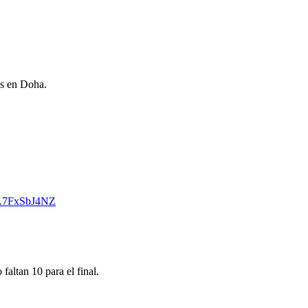
os en Doha.
o/A7FxSbJ4NZ
tan 10 para el final.