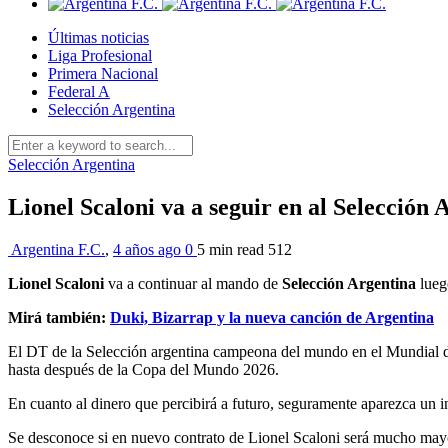
Últimas noticias
Liga Profesional
Primera Nacional
Federal A
Selección Argentina
Selección Argentina
Lionel Scaloni va a seguir en al Selección 
Argentina F.C.
,
4 años ago
0
5 min
read
512
Lionel Scaloni
va a continuar al mando de
Selección Argentina
luego
Mirá también:
Duki, Bizarrap y la nueva canción de Argentina
El DT de la Selección argentina campeona del mundo en el Mundial de 
hasta después de la Copa del Mundo 2026.
En cuanto al dinero que percibirá a futuro, seguramente aparezca un 
Se desconoce si en nuevo contrato de Lionel Scaloni será mucho mayo