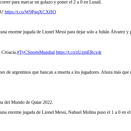
correr para marcar un golazo y poner el 2 a 0 en Lusail.
A!
https://t.co/W9PgqXCXHO
 una enorme jugada de Lionel Messi para dejar solo a Julián Álvarez y p
e Croacia.
#TyCSportsMundial
https://t.co/zUzmERcx4r
ones de argentinos que bancan a muerta a los jugadores. Ahora más que
Copa del Mundo de Qatar 2022.
 una enorme jugada de Lionel Messi, Nahuel Molina puso el 1 a 0 en el 