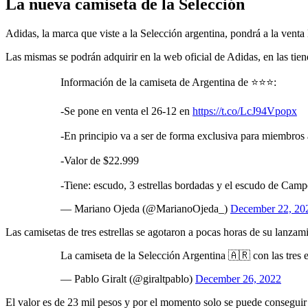
La nueva camiseta de la Selección
Adidas, la marca que viste a la Selección argentina, pondrá a la venta 
Las mismas se podrán adquirir en la web oficial de Adidas, en las tien
Información de la camiseta de Argentina de ⭐️⭐️⭐️:
-Se pone en venta el 26-12 en
https://t.co/LcJ94Vpopx
-En principio va a ser de forma exclusiva para miembros 
-Valor de $22.999
-Tiene: escudo, 3 estrellas bordadas y el escudo de Ca
— Mariano Ojeda (@MarianoOjeda_)
December 22, 20
Las camisetas de tres estrellas se agotaron a pocas horas de su lanzami
La camiseta de la Selección Argentina 🇦🇷 con las tre
— Pablo Giralt (@giraltpablo)
December 26, 2022
El valor es de 23 mil pesos y por el momento solo se puede conseguir