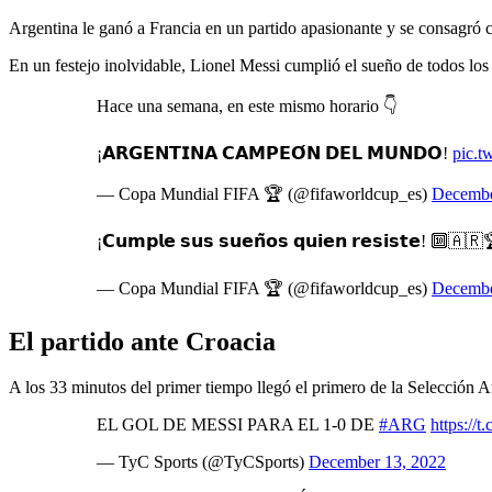
Argentina le ganó a Francia en un partido apasionante y se consagr
En un festejo inolvidable, Lionel Messi cumplió el sueño de todos los
Hace una semana, en este mismo horario 👇
¡𝗔𝗥𝗚𝗘𝗡𝗧𝗜𝗡𝗔 𝗖𝗔𝗠𝗣𝗘𝗢́𝗡 𝗗𝗘𝗟 𝗠𝗨𝗡𝗗𝗢!
pic.t
— Copa Mundial FIFA 🏆 (@fifaworldcup_es)
Decembe
¡𝗖𝘂𝗺𝗽𝗹𝗲 𝘀𝘂𝘀 𝘀𝘂𝗲𝗻̃𝗼𝘀 𝗾𝘂𝗶𝗲𝗻 𝗿𝗲𝘀𝗶𝘀𝘁𝗲! 🔟🇦
— Copa Mundial FIFA 🏆 (@fifaworldcup_es)
Decembe
El partido ante Croacia
A los 33 minutos del primer tiempo llegó el primero de la Selección 
EL GOL DE MESSI PARA EL 1-0 DE
#ARG
https:/
— TyC Sports (@TyCSports)
December 13, 2022