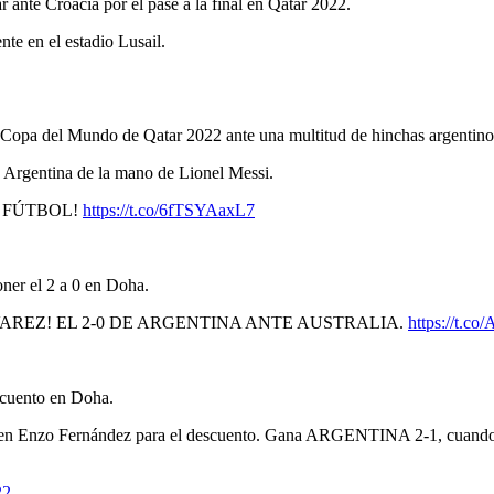
r ante Croacia por el pase a la final en Qatar 2022.
te en el estadio Lusail.
e la Copa del Mundo de Qatar 2022 ante una multitud de hinchas argentin
n Argentina de la mano de Lionel Messi.
E FÚTBOL!
https://t.co/6fTSYAaxL7
ner el 2 a 0 en Doha.
VAREZ! EL 2-0 DE ARGENTINA ANTE AUSTRALIA.
https://t.c
escuento en Doha.
nzo Fernández para el descuento. Gana ARGENTINA 2-1, cuando fal
22