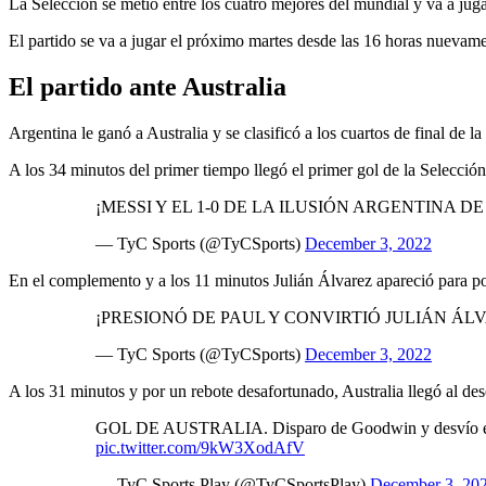
La Selección se metió entre los cuatro mejores del mundial y va a juga
El partido se va a jugar el próximo martes desde las 16 horas nuevamen
El partido ante Australia
Argentina le ganó a Australia y se clasificó a los cuartos de final d
A los 34 minutos del primer tiempo llegó el primer gol de la Selecció
¡MESSI Y EL 1-0 DE LA ILUSIÓN ARGENTINA D
— TyC Sports (@TyCSports)
December 3, 2022
En el complemento y a los 11 minutos Julián Álvarez apareció para po
¡PRESIONÓ DE PAUL Y CONVIRTIÓ JULIÁN ÁL
— TyC Sports (@TyCSports)
December 3, 2022
A los 31 minutos y por un rebote desafortunado, Australia llegó al d
GOL DE AUSTRALIA. Disparo de Goodwin y desvío en E
pic.twitter.com/9kW3XodAfV
— TyC Sports Play (@TyCSportsPlay)
December 3, 20