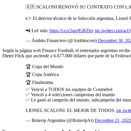
🇦🇷 SCALONI RENOVÓ SU CONTRATO CON LA
👉 El director técnico de la Selección argentina, Lionel
📲 Leé más:
https://t.co/2qnJErRZhv
pic.twitter.com/a
— Ámbito Financiero (@Ambitocom)
December 30, 20
Según la página web Finance Football, el entrenador argentino recibe 
Dieter Flick que asciende a 6.677.000 dólares por parte de la Federa
🏆 Copa del Mundo
🏆 Copa América
🏆 Finalissima
✅ Venció a TODOS los equipos de Conmebol
✅ Venció a 4 selecciones campeonas del mundo
✅ Le ganó al campeón del mundo, subcampeón del mun
LIONEL SCALONI. EL MEJOR DE TODOS.
pic.twi
— Bolavip Argentina (@BolavipAr)
December 21, 202