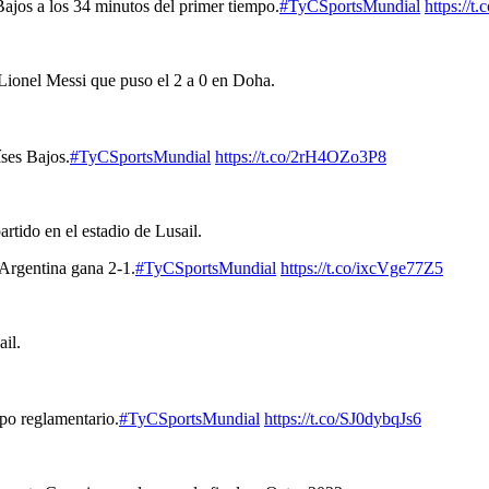
ajos a los 34 minutos del primer tiempo.
#TyCSportsMundial
https://
Lionel Messi que puso el 2 a 0 en Doha.
íses Bajos.
#TyCSportsMundial
https://t.co/2rH4OZo3P8
rtido en el estadio de Lusail.
rgentina gana 2-1.
#TyCSportsMundial
https://t.co/ixcVge77Z5
ail.
po reglamentario.
#TyCSportsMundial
https://t.co/SJ0dybqJs6