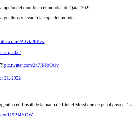
ó campeón del mundo en el mundial de Qatar 2022.
 argentinos y levantó la copa del mundo.
witter.com/PA1vkPFILw
r 25, 2022
🏆
pic.twitter.com/2n7IEFzOQv
r 21, 2022
Argentina en Lusail de la mano de Lionel Messi que de penal puso el 1 
/t.co/uR19BI4YOW